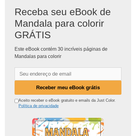
Receba seu eBook de
Mandala para colorir
GRÁTIS
Este eBook contém 30 incríveis páginas de
Mandalas para colorir
S
e
u
Receber meu eBook grátis
e
n
Aceito receber o eBook gratuito e emails da Just Color.
Política de privacidade
d
e
r
e