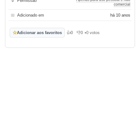
🔒
Permissão
comercial
📅
Adicionado em
há 10 anos
☆
Adicionar aos favoritos
👍
0
👎
0
•
0 votos
Gosto
Não gosto