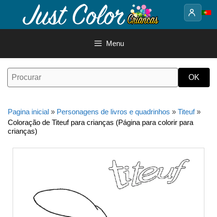
Saltar
para
o
conteúdo
Menu
Pagina inicial
»
Personagens de livros e quadrinhos
»
Titeuf
»
Coloração de Titeuf para crianças (Página para colorir para
crianças)