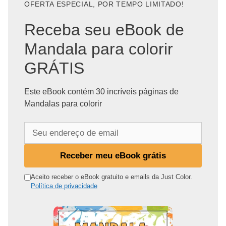
OFERTA ESPECIAL, POR TEMPO LIMITADO!
Receba seu eBook de
Mandala para colorir
GRÁTIS
Este eBook contém 30 incríveis páginas de
Mandalas para colorir
S
e
u
Receber meu eBook grátis
e
n
Aceito receber o eBook gratuito e emails da Just Color.
Política de privacidade
d
e
r
e