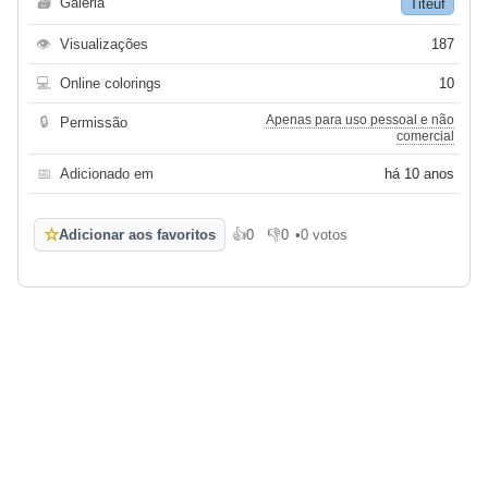
🗃
Galeria
Titeuf
👁
Visualizações
187
💻
Online colorings
10
Apenas para uso pessoal e não
🔒
Permissão
comercial
📅
Adicionado em
há 10 anos
☆
Adicionar aos favoritos
👍
0
👎
0
•
0 votos
Gosto
Não gosto