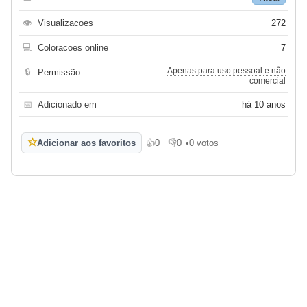
👁
Visualizacoes
272
💻
Coloracoes online
7
Apenas para uso pessoal e não
🔒
Permissão
comercial
📅
Adicionado em
há 10 anos
☆
Adicionar aos favoritos
👍
0
👎
0
•
0 votos
Gosto
Não gosto