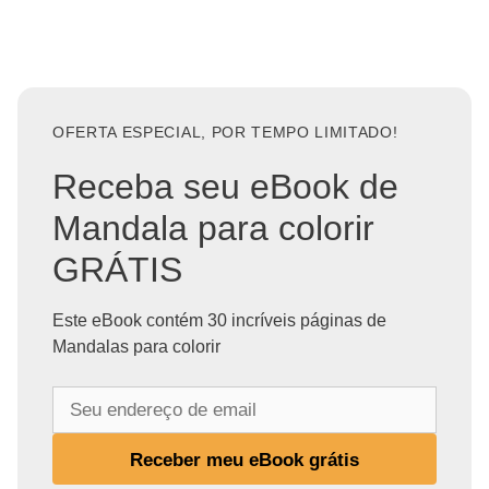
OFERTA ESPECIAL, POR TEMPO LIMITADO!
Receba seu eBook de
Mandala para colorir
GRÁTIS
Este eBook contém 30 incríveis páginas de
Mandalas para colorir
S
e
u
Receber meu eBook grátis
e