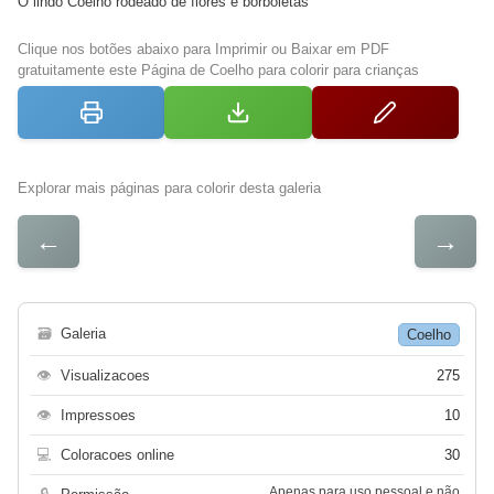
O lindo Coelho rodeado de flores e borboletas
Clique nos botões abaixo para Imprimir ou Baixar em PDF
gratuitamente este Página de Coelho para colorir para crianças
Explorar mais páginas para colorir desta galeria
←
→
🗃
Galeria
Coelho
👁
Visualizacoes
275
👁
Impressoes
10
💻
Coloracoes online
30
Apenas para uso pessoal e não