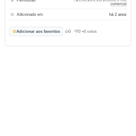
🔒
Permissão
comercial
📅
Adicionado em
há 2 anos
☆
Adicionar aos favoritos
👍
0
👎
0
•
0 votos
Gosto
Não gosto