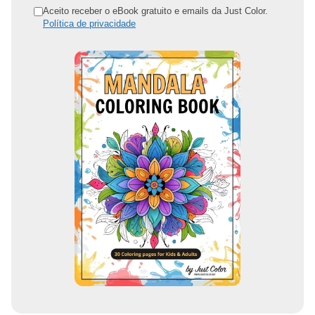
n
Aceito receber o eBook gratuito e emails da Just Color.
Política de privacidade
d
e
r
e
ç
o
d
e
e
m
a
i
l