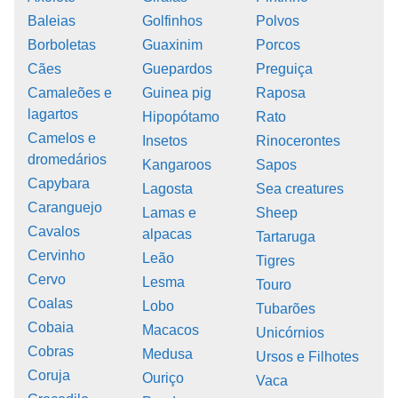
Baleias
Golfinhos
Polvos
Borboletas
Guaxinim
Porcos
Cães
Guepardos
Preguiça
Camaleões e
Guinea pig
Raposa
lagartos
Hipopótamo
Rato
Camelos e
Insetos
Rinocerontes
dromedários
Kangaroos
Sapos
Capybara
Lagosta
Sea creatures
Caranguejo
Lamas e
Sheep
Cavalos
alpacas
Tartaruga
Cervinho
Leão
Tigres
Cervo
Lesma
Touro
Coalas
Lobo
Tubarões
Cobaia
Macacos
Unicórnios
Cobras
Medusa
Ursos e Filhotes
Coruja
Ouriço
Vaca