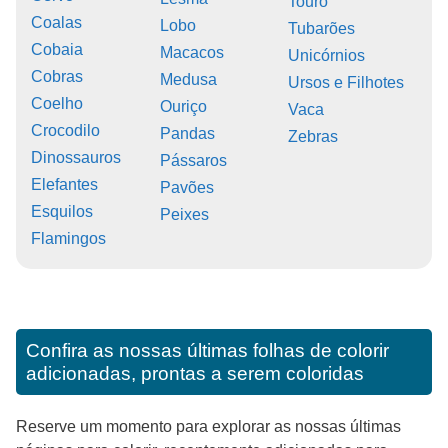
Touro
Coalas
Lobo
Tubarões
Cobaia
Macacos
Unicórnios
Cobras
Medusa
Ursos e Filhotes
Coelho
Ouriço
Vaca
Crocodilo
Pandas
Zebras
Dinossauros
Pássaros
Elefantes
Pavões
Esquilos
Peixes
Flamingos
Confira as nossas últimas folhas de colorir
adicionadas, prontas a serem coloridas
Reserve um momento para explorar as nossas últimas