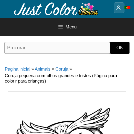
Saltar
para
o
conteúdo
Menu
Pagina inicial
»
Animais
»
Coruja
»
Coruja pequena com olhos grandes e tristes (Página para
colorir para crianças)