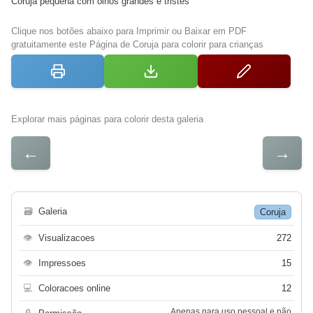
Coruja pequena com olhos grandes e tristes
Clique nos botões abaixo para Imprimir ou Baixar em PDF
gratuitamente este Página de Coruja para colorir para crianças
Explorar mais páginas para colorir desta galeria
←
→
🗃
Galeria
Coruja
👁
Visualizacoes
272
👁
Impressoes
15
💻
Coloracoes online
12
Apenas para uso pessoal e não