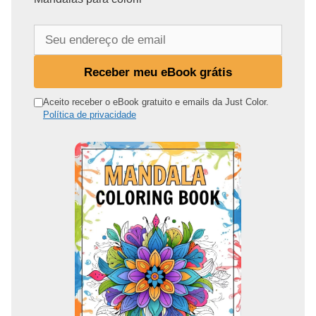
S
e
u
Receber meu eBook grátis
e
n
Aceito receber o eBook gratuito e emails da Just Color.
Política de privacidade
d
e
r
e
ç
o
d
e
e
m
a
i