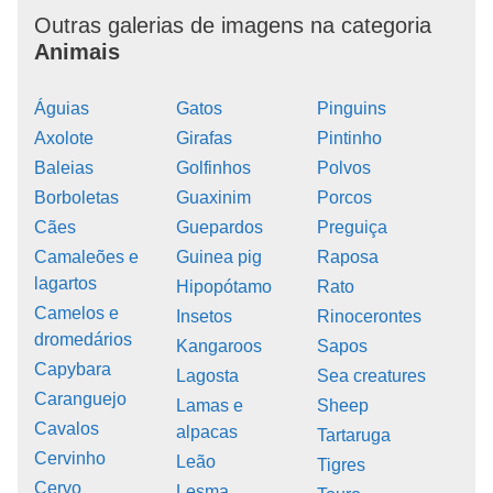
Outras galerias de imagens na categoria
Animais
Águias
Gatos
Pinguins
Axolote
Girafas
Pintinho
Baleias
Golfinhos
Polvos
Borboletas
Guaxinim
Porcos
Cães
Guepardos
Preguiça
Camaleões e
Guinea pig
Raposa
lagartos
Hipopótamo
Rato
Camelos e
Insetos
Rinocerontes
dromedários
Kangaroos
Sapos
Capybara
Lagosta
Sea creatures
Caranguejo
Lamas e
Sheep
Cavalos
alpacas
Tartaruga
Cervinho
Leão
Tigres
Cervo
Lesma