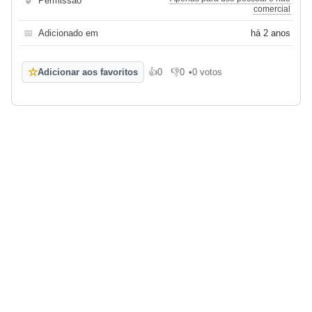
🔒
Permissão
comercial
📅
Adicionado em
há 2 anos
☆
Adicionar aos favoritos
👍
0
👎
0
•
0 votos
Gosto
Não gosto