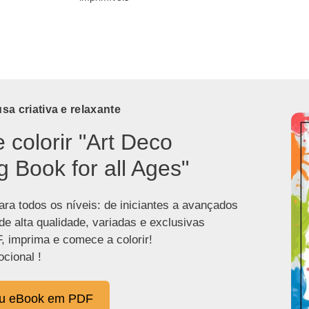
a criativa e relaxante
e colorir "Art Deco
g Book for all Ages"
ra todos os níveis: de iniciantes a avançados
de alta qualidade, variadas e exclusivas
, imprima e comece a colorir!
cional !
eu eBook em PDF