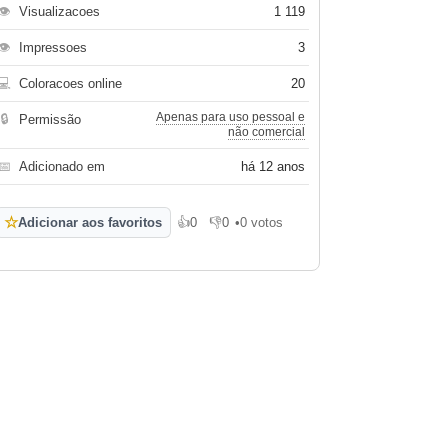
👁
Visualizacoes
1 119
👁
Impressoes
3
💻
Coloracoes online
20
Apenas para uso pessoal e
🔒
Permissão
não comercial
📅
Adicionado em
há 12 anos
☆
Adicionar aos favoritos
👍
0
👎
0
•
0 votos
Gosto
Não gosto