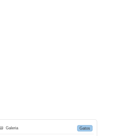
🗃
Galeria
Gatos