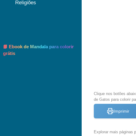
Religiões
📘 Ebook de Mandala para colorir
grátis
Clique nos botões abai
de Gatos para colorir pa
Imprimir
Explorar mais páginas pa