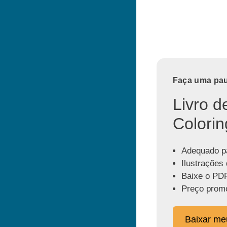
Faça uma paus
Livro d
Colorin
Adequado pa
Ilustrações 
Baixe o PDF
Preço promo
Baixar m