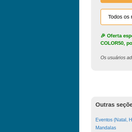
Todos os 
🎉 Oferta es
COLOR50
, p
Os usuários ado
Outras seçõe
Eventos (Natal, H
Mandalas