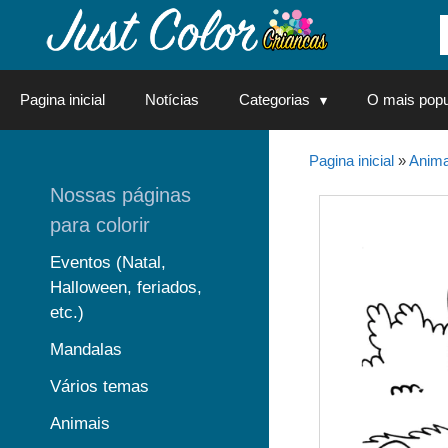
Saltar
para
o
conteúdo
Pagina inicial
Notícias
Categorias
O mais popu
Pagina inicial
»
Anima
Nossas páginas
para colorir
Eventos (Natal,
Halloween, feriados,
etc.)
Mandalas
Vários temas
Animais