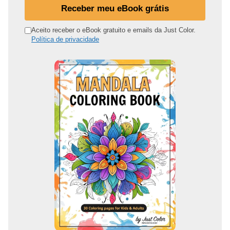
u
Receber meu eBook grátis
e
n
Aceito receber o eBook gratuito e emails da Just Color.
Política de privacidade
d
e
r
e
ç
o
d
e
e
m
a
i
l