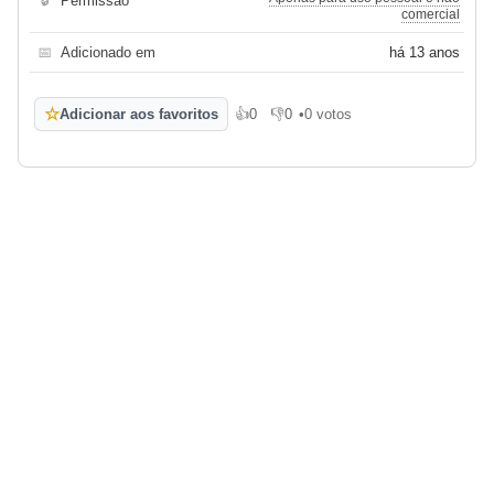
🔒
Permissão
comercial
📅
Adicionado em
há 13 anos
☆
Adicionar aos favoritos
👍
0
👎
0
•
0 votos
Gosto
Não gosto