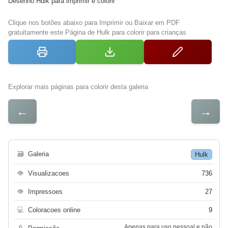
Desenho Hulk para imprimir e colorir
Clique nos botões abaixo para Imprimir ou Baixar em PDF
gratuitamente este Página de Hulk para colorir para crianças
Explorar mais páginas para colorir desta galeria
←
→
🗃
Galeria
Hulk
👁
Visualizacoes
736
👁
Impressoes
27
💻
Coloracoes online
9
Apenas para uso pessoal e não