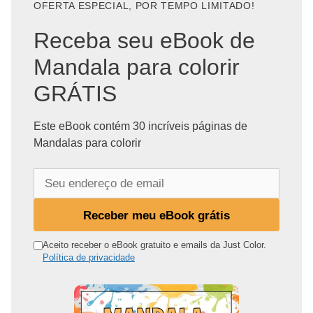
OFERTA ESPECIAL, POR TEMPO LIMITADO!
Receba seu eBook de
Mandala para colorir
GRÁTIS
Este eBook contém 30 incríveis páginas de
Mandalas para colorir
S
e
u
Receber meu eBook grátis
e
n
Aceito receber o eBook gratuito e emails da Just Color.
Política de privacidade
d
e
r
e