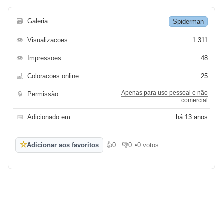
🗃
Galeria
Spiderman
👁
Visualizacoes
1 311
👁
Impressoes
48
💻
Coloracoes online
25
Apenas para uso pessoal e não
🔒
Permissão
comercial
📅
Adicionado em
há 13 anos
☆
Adicionar aos favoritos
👍
0
👎
0
•
0 votos
Gosto
Não gosto