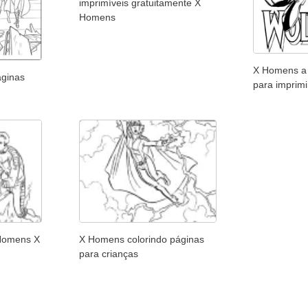
imprimíveis gratuitamente X
Homens
X Homens a 
áginas
para imprimi
 Homens X
X Homens colorindo páginas
para crianças