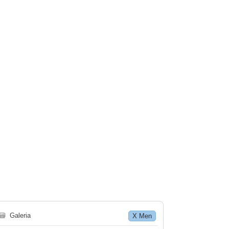
🗃
Galeria
X Men