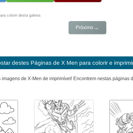
ra colorir desta galeria
→
Próximo
star destes
Páginas de X Men para colorir e imprimi
 imagens de X-Men de imprimível! Encontrem nestas páginas 