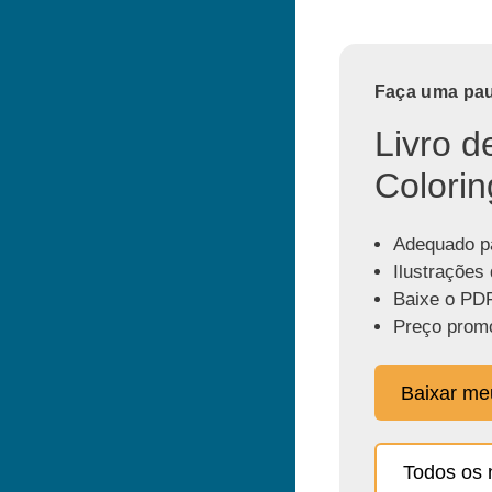
Faça uma paus
Livro d
Colorin
Adequado pa
Ilustrações 
Baixe o PDF
Preço promo
Baixar m
Todos os 