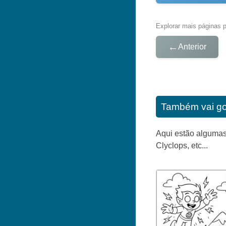
Explorar mais páginas pa
←
Anterior
Também vai go
Aqui estão algumas
Clyclops, etc...