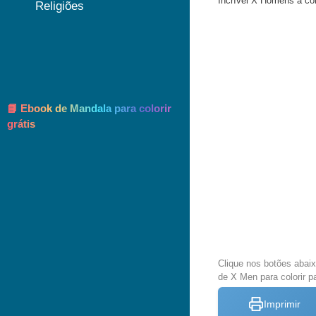
Incrível X Homens a col
Religiões
📘 Ebook de Mandala para colorir
grátis
Clique nos botões abai
de X Men para colorir p
Imprimir