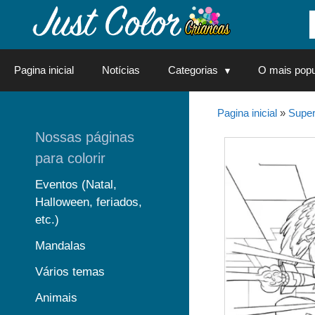
Saltar
para
o
conteúdo
Pagina inicial
Notícias
Categorias
O mais popu
Pagina inicial
»
Super
Nossas páginas
para colorir
Eventos (Natal,
Halloween, feriados,
etc.)
Mandalas
Vários temas
Animais