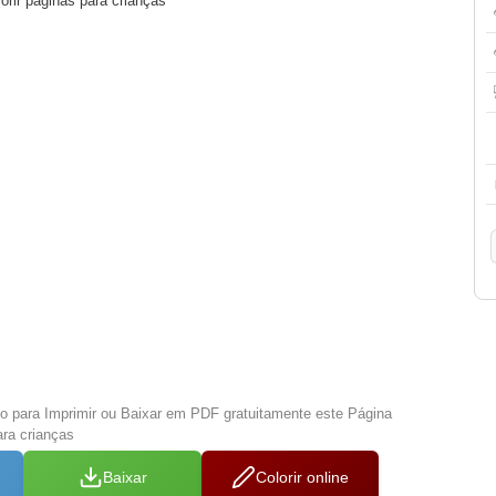
orir páginas para crianças
xo para Imprimir ou Baixar em PDF gratuitamente este Página
ara crianças
Baixar
Colorir online