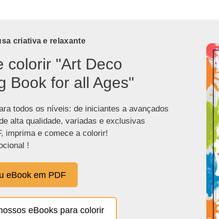
a criativa e relaxante
e colorir "Art Deco
g Book for all Ages"
ra todos os níveis: de iniciantes a avançados
de alta qualidade, variadas e exclusivas
, imprima e comece a colorir!
cional !
eu eBook em PDF
nossos eBooks para colorir