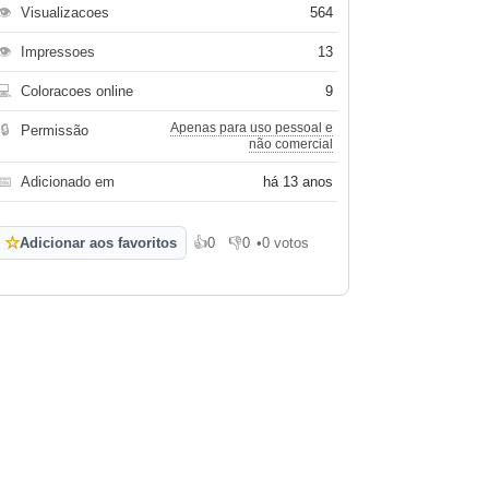
👁
Visualizacoes
564
👁
Impressoes
13
💻
Coloracoes online
9
Apenas para uso pessoal e
🔒
Permissão
não comercial
📅
Adicionado em
há 13 anos
☆
Adicionar aos favoritos
👍
0
👎
0
•
0 votos
Gosto
Não gosto