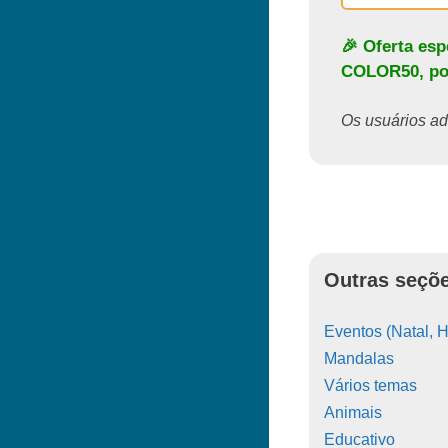
🎉 Oferta es
COLOR50
, p
Os usuários ado
Outras seçõe
Eventos (Natal, H
Mandalas
Vários temas
Animais
Educativo