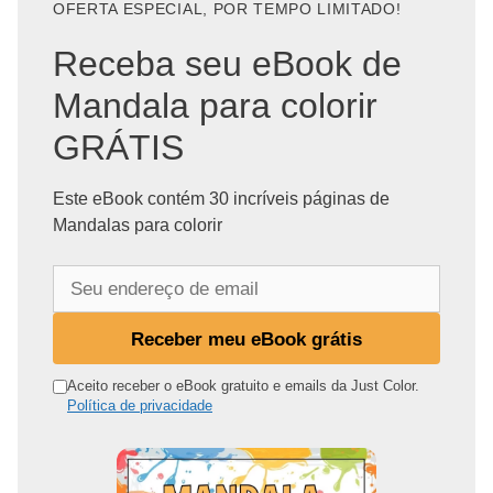
OFERTA ESPECIAL, POR TEMPO LIMITADO!
Receba seu eBook de
Mandala para colorir
GRÁTIS
Este eBook contém 30 incríveis páginas de
Mandalas para colorir
S
e
u
Receber meu eBook grátis
e
n
Aceito receber o eBook gratuito e emails da Just Color.
Política de privacidade
d
e
r
e