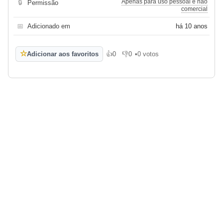
Apenas para uso pessoal e não
🔒
Permissão
comercial
📅
Adicionado em
há 10 anos
☆
Adicionar aos favoritos
👍
0
👎
0
•
0 votos
Gosto
Não gosto