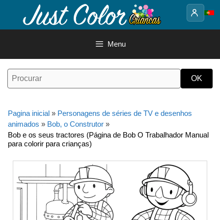
Saltar
para
o
conteúdo
Menu
Pagina inicial
»
Personagens de séries de TV e desenhos
animados
»
Bob, o Construtor
»
Bob e os seus tractores (Página de Bob O Trabalhador Manual
para colorir para crianças)