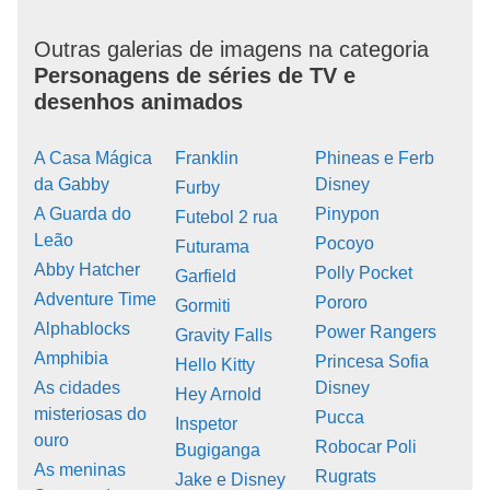
Outras galerias de imagens na categoria
Personagens de séries de TV e
desenhos animados
A Casa Mágica
Franklin
Phineas e Ferb
da Gabby
Disney
Furby
A Guarda do
Pinypon
Futebol 2 rua
Leão
Pocoyo
Futurama
Abby Hatcher
Polly Pocket
Garfield
Adventure Time
Pororo
Gormiti
Alphablocks
Power Rangers
Gravity Falls
Amphibia
Princesa Sofia
Hello Kitty
As cidades
Disney
Hey Arnold
misteriosas do
Pucca
Inspetor
ouro
Robocar Poli
Bugiganga
As meninas
Rugrats
Jake e Disney