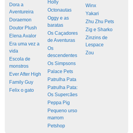
Holly
Dora a
Winx
Octonautas
Aventureira
Yakari
Oggy e as
Doraemon
Zhu Zhu Pets
baratas
Doutor Plush
Zig e Sharko
Os Caçadores
Elena Avalor
Zinzins de
de Aventuras
Era uma vez a
Lespace
Os
vida
Zou
descendentes
Escola de
Os Simpsons
monstros
Palace Pets
Ever After High
Patrulha Pata
Family Guy
Patrulha Pata:
Felix o gato
Os Supercães
Peppa Pig
Pequeno urso
marrom
Petshop