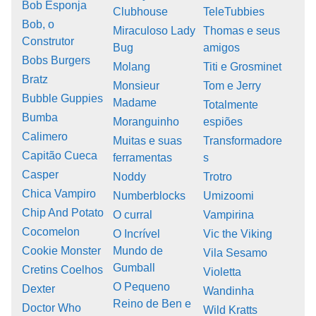
Bob Esponja
Clubhouse
TeleTubbies
Bob, o
Miraculoso Lady
Thomas e seus
Construtor
Bug
amigos
Bobs Burgers
Molang
Titi e Grosminet
Bratz
Monsieur
Tom e Jerry
Bubble Guppies
Madame
Totalmente
Bumba
Moranguinho
espiões
Calimero
Muitas e suas
Transformadore
Capitão Cueca
ferramentas
s
Casper
Noddy
Trotro
Chica Vampiro
Numberblocks
Umizoomi
Chip And Potato
O curral
Vampirina
Cocomelon
O Incrível
Vic the Viking
Cookie Monster
Mundo de
Vila Sesamo
Gumball
Cretins Coelhos
Violetta
O Pequeno
Dexter
Wandinha
Reino de Ben e
Doctor Who
Wild Kratts