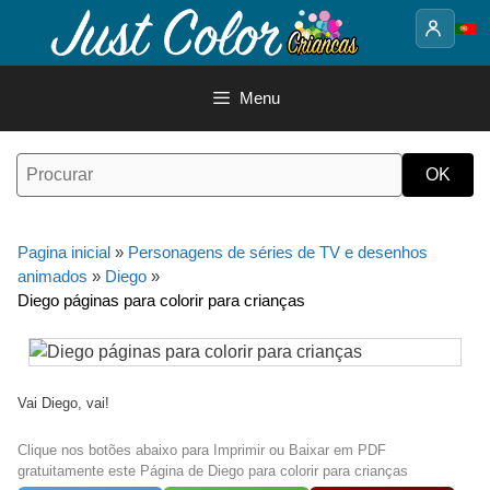
Saltar
para
o
conteúdo
Menu
Pagina inicial
»
Personagens de séries de TV e desenhos
animados
»
Diego
»
Diego páginas para colorir para crianças
Vai Diego, vai!
Clique nos botões abaixo para Imprimir ou Baixar em PDF
gratuitamente este Página de Diego para colorir para crianças