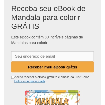
Receba seu eBook de
Mandala para colorir
GRÁTIS
Este eBook contém 30 incríveis páginas de
Mandalas para colorir
S
e
u
Receber meu eBook grátis
e
n
Aceito receber o eBook gratuito e emails da Just Color.
Política de privacidade
d
e
r
e
ç