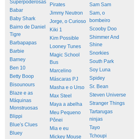
Superpoderosas
Pirates
Sam Sam
Babar
Jimmy Neutron
Sam, o
Baby Shark
bombeiro
Jorge, o Curioso
Bairro de Daniel
Scooby Doo
Kiki 1
Tigre
Shimmer And
Kim Possible
Barbapapas
Shine
Looney Tunes
Barbie
Snorkies
Magic School
Barney
South Park
Bus
Ben 10
Soy Luna
Marcelino
Betty Boop
Spidey
Máscaras PJ
Bisounours
Sr. Bean
Masha e o Urso
Blaze e as
Steven Universe
Max Steel
Máquinas
Stranger Things
Maya a abelha
Monstruosas
Tartarugas
Meu Pequeno
Blippi
ninjas
Pônei
Blue's Clues
Tayo
Mia e eu
Bluey
Tchoupi
Mickey Mouse