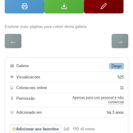
Explorar mais páginas para colorir desta galeria
←
→
🗃
Galeria
Diego
👁
Visualizacoes
525
💻
Coloracoes online
11
Apenas para uso pessoal e não
🔒
Permissão
comercial
📅
Adicionado em
há 3 anos
☆
Adicionar aos favoritos
👍
0
👎
0
•
0 votos
Gosto
Não gosto