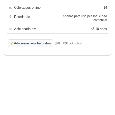
💻
Coloracoes online
14
Apenas para uso pessoal e não
🔒
Permissão
comercial
📅
Adicionado em
há 10 anos
☆
Adicionar aos favoritos
👍
0
👎
0
•
0 votos
Gosto
Não gosto