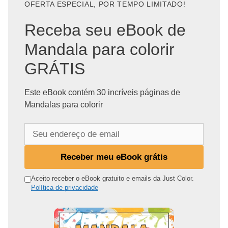
OFERTA ESPECIAL, POR TEMPO LIMITADO!
Receba seu eBook de
Mandala para colorir
GRÁTIS
Este eBook contém 30 incríveis páginas de
Mandalas para colorir
S
e
u
Receber meu eBook grátis
e
n
Aceito receber o eBook gratuito e emails da Just Color.
Política de privacidade
d
e
r
e