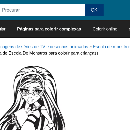
lar
Páginas para colorir complexas
Colorir online
nagens de séries de TV e desenhos animados
»
Escola de monstro
a de Escola De Monstros para colorir para crianças)