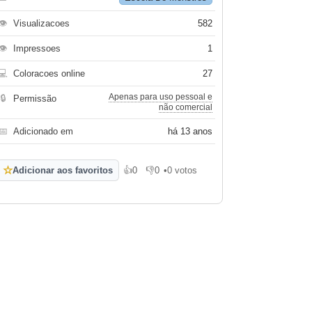
👁
Visualizacoes
582
👁
Impressoes
1
💻
Coloracoes online
27
Apenas para uso pessoal e
🔒
Permissão
não comercial
📅
Adicionado em
há 13 anos
☆
Adicionar aos favoritos
👍
0
👎
0
•
0 votos
Gosto
Não gosto