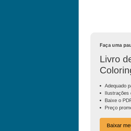
Faça uma paus
Livro d
Colorin
Adequado pa
Ilustrações 
Baixe o PDF
Preço promo
Baixar m