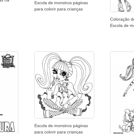
as na
Escola de monstros páginas
para colorir para crianças
Coloração d
Escola de m
Escola de monstros páginas
para colorir para crianças