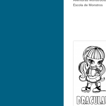
Aventuras Monstruos
Escola de Monstros