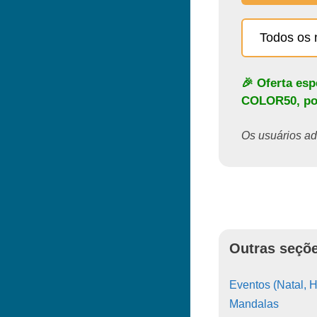
Todos os 
🎉 Oferta es
COLOR50
, p
Os usuários ado
Outras seçõe
Eventos (Natal, H
Mandalas