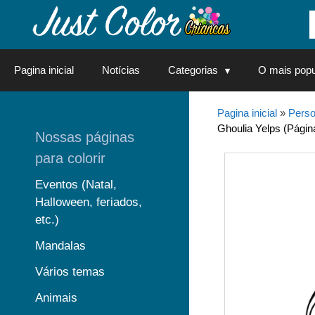
Saltar
para
o
conteúdo
Pagina inicial
Notícias
Categorias
O mais popu
Pagina inicial
»
Perso
Ghoulia Yelps (Págin
Nossas páginas
para colorir
Eventos (Natal,
Halloween, feriados,
etc.)
Mandalas
Vários temas
Animais