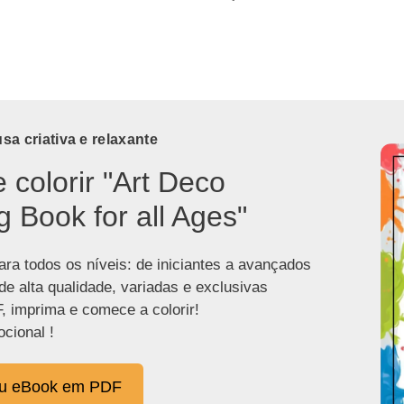
a criativa e relaxante
e colorir "Art Deco
g Book for all Ages"
ra todos os níveis: de iniciantes a avançados
de alta qualidade, variadas e exclusivas
, imprima e comece a colorir!
cional !
eu eBook em PDF