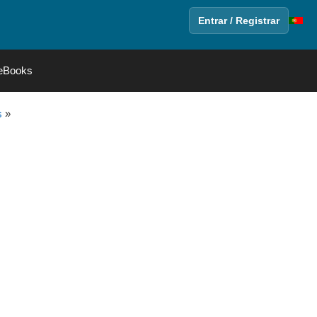
Entrar / Registrar
eBooks
s
»