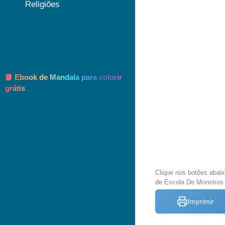
Religiões
📘 Ebook de Mandala para colorir
grátis
Clique nos botões abai
de Escola De Monstros p
Imprimir