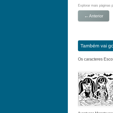
Explorar mais páginas pa
←
Anterior
Também vai go
Os caracteres Esco