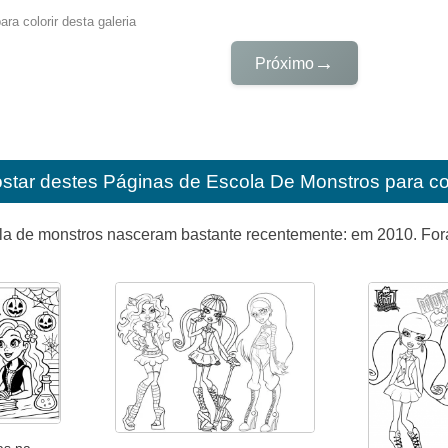
ra colorir desta galeria
→
Próximo
star destes
Páginas de Escola De Monstros para colo
la de monstros nasceram bastante recentemente: em 2010. Foram