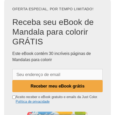
OFERTA ESPECIAL, POR TEMPO LIMITADO!
Receba seu eBook de
Mandala para colorir
GRÁTIS
Este eBook contém 30 incríveis páginas de
Mandalas para colorir
S
e
u
Receber meu eBook grátis
e
n
Aceito receber o eBook gratuito e emails da Just Color.
Política de privacidade
d
e
r