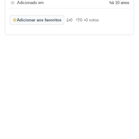
📅
Adicionado em
há 10 anos
☆
Adicionar aos favoritos
👍
0
👎
0
•
0 votos
Gosto
Não gosto