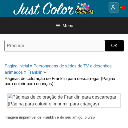
Saltar
para
o
conteúdo
Menu
Pagina inicial
»
Personagens de séries de TV e desenhos
animados
»
Franklin
»
Páginas de coloração de Franklin para descarregar (Página
para colorir para crianças)
Imagem imprimível de Franklin e do seu amigo, o urso