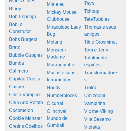
Blue's Clues
Tayo
Mia e eu
Bluey
Tchoupi
Mickey Mouse
Bob Esponja
Clubhouse
TeleTubbies
Bob, o
Miraculoso Lady
Thomas e seus
Construtor
Bug
amigos
Bobs Burgers
Molang
Titi e Grosminet
Bratz
Monsieur
Tom e Jerry
Bubble Guppies
Madame
Totalmente
Bumba
Moranguinho
espiões
Calimero
Muitas e suas
Transformadore
Capitão Cueca
ferramentas
s
Casper
Noddy
Trotro
Chica Vampiro
Numberblocks
Umizoomi
Chip And Potato
O curral
Vampirina
Cocomelon
O Incrível
Vic the Viking
Cookie Monster
Mundo de
Vila Sesamo
Gumball
Cretins Coelhos
Violetta