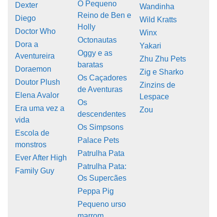
O Pequeno
Dexter
Wandinha
Reino de Ben e
Diego
Wild Kratts
Holly
Doctor Who
Winx
Octonautas
Dora a
Yakari
Oggy e as
Aventureira
Zhu Zhu Pets
baratas
Doraemon
Zig e Sharko
Os Caçadores
Doutor Plush
Zinzins de
de Aventuras
Elena Avalor
Lespace
Os
Era uma vez a
Zou
descendentes
vida
Os Simpsons
Escola de
Palace Pets
monstros
Patrulha Pata
Ever After High
Patrulha Pata:
Family Guy
Os Supercães
Peppa Pig
Pequeno urso
marrom