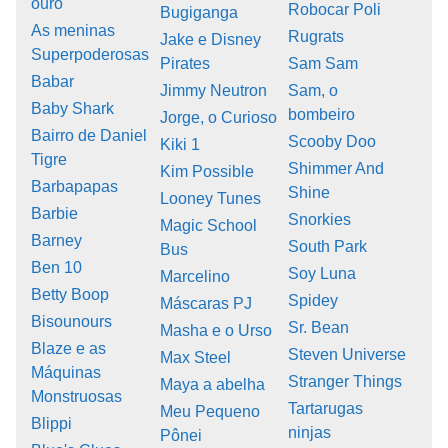
ouro
Robocar Poli
Bugiganga
As meninas
Rugrats
Jake e Disney
Superpoderosas
Pirates
Sam Sam
Babar
Jimmy Neutron
Sam, o
Baby Shark
bombeiro
Jorge, o Curioso
Bairro de Daniel
Scooby Doo
Kiki 1
Tigre
Shimmer And
Kim Possible
Barbapapas
Shine
Looney Tunes
Barbie
Snorkies
Magic School
Barney
South Park
Bus
Ben 10
Soy Luna
Marcelino
Betty Boop
Spidey
Máscaras PJ
Bisounours
Sr. Bean
Masha e o Urso
Blaze e as
Steven Universe
Max Steel
Máquinas
Stranger Things
Maya a abelha
Monstruosas
Tartarugas
Meu Pequeno
Blippi
ninjas
Pônei