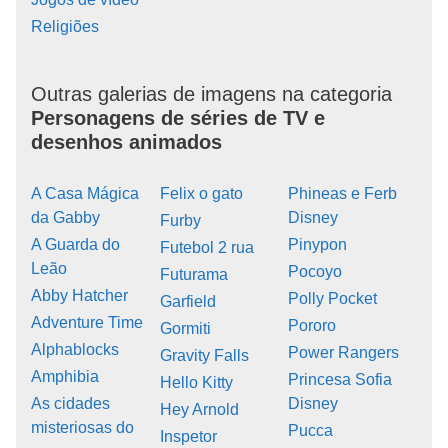
Religiões
Outras galerias de imagens na categoria
Personagens de séries de TV e
desenhos animados
A Casa Mágica
Felix o gato
Phineas e Ferb
da Gabby
Disney
Furby
A Guarda do
Pinypon
Futebol 2 rua
Leão
Pocoyo
Futurama
Abby Hatcher
Polly Pocket
Garfield
Adventure Time
Pororo
Gormiti
Alphablocks
Power Rangers
Gravity Falls
Amphibia
Princesa Sofia
Hello Kitty
As cidades
Disney
Hey Arnold
misteriosas do
Pucca
Inspetor