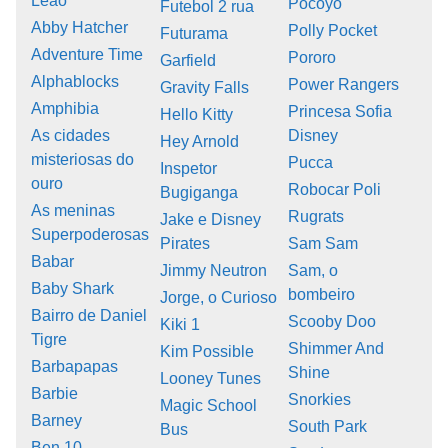
Leão
Pocoyo
Futebol 2 rua
Abby Hatcher
Polly Pocket
Futurama
Adventure Time
Pororo
Garfield
Alphablocks
Power Rangers
Gravity Falls
Amphibia
Princesa Sofia
Hello Kitty
As cidades
Disney
Hey Arnold
misteriosas do
Pucca
Inspetor
ouro
Robocar Poli
Bugiganga
As meninas
Rugrats
Jake e Disney
Superpoderosas
Pirates
Sam Sam
Babar
Jimmy Neutron
Sam, o
Baby Shark
bombeiro
Jorge, o Curioso
Bairro de Daniel
Scooby Doo
Kiki 1
Tigre
Shimmer And
Kim Possible
Barbapapas
Shine
Looney Tunes
Barbie
Snorkies
Magic School
Barney
South Park
Bus
Ben 10