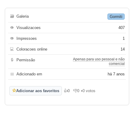
🗃
Galeria
Gormiti
👁
Visualizacoes
407
👁
Impressoes
1
💻
Coloracoes online
14
Apenas para uso pessoal e não
🔒
Permissão
comercial
📅
Adicionado em
há 7 anos
☆
Adicionar aos favoritos
👍
0
👎
0
•
0 votos
Gosto
Não gosto