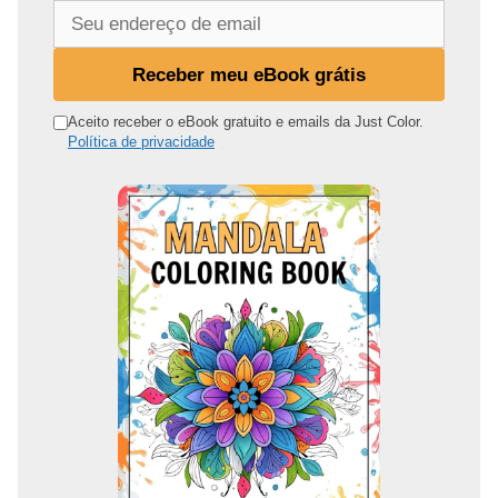
S
e
u
Receber meu eBook grátis
e
n
Aceito receber o eBook gratuito e emails da Just Color.
Política de privacidade
d
e
r
e
ç
o
d
e
e
m
a
i
l