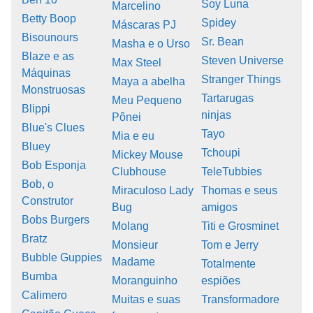
Soy Luna
Marcelino
Betty Boop
Spidey
Máscaras PJ
Bisounours
Sr. Bean
Masha e o Urso
Blaze e as
Steven Universe
Max Steel
Máquinas
Stranger Things
Maya a abelha
Monstruosas
Tartarugas
Meu Pequeno
Blippi
ninjas
Pônei
Blue's Clues
Tayo
Mia e eu
Bluey
Tchoupi
Mickey Mouse
Bob Esponja
Clubhouse
TeleTubbies
Bob, o
Miraculoso Lady
Thomas e seus
Construtor
Bug
amigos
Bobs Burgers
Molang
Titi e Grosminet
Bratz
Monsieur
Tom e Jerry
Bubble Guppies
Madame
Totalmente
Bumba
Moranguinho
espiões
Calimero
Muitas e suas
Transformadore