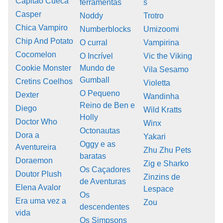
Capitão Cueca
ferramentas
s
Casper
Noddy
Trotro
Chica Vampiro
Numberblocks
Umizoomi
Chip And Potato
O curral
Vampirina
Cocomelon
O Incrível
Vic the Viking
Cookie Monster
Mundo de
Vila Sesamo
Gumball
Cretins Coelhos
Violetta
O Pequeno
Dexter
Wandinha
Reino de Ben e
Diego
Wild Kratts
Holly
Doctor Who
Winx
Octonautas
Dora a
Yakari
Oggy e as
Aventureira
Zhu Zhu Pets
baratas
Doraemon
Zig e Sharko
Os Caçadores
Doutor Plush
Zinzins de
de Aventuras
Elena Avalor
Lespace
Os
Era uma vez a
Zou
descendentes
vida
Os Simpsons