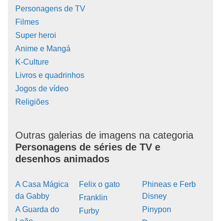
Personagens de TV
Filmes
Super heroi
Anime e Mangá
K-Culture
Livros e quadrinhos
Jogos de vídeo
Religiões
Outras galerias de imagens na categoria
Personagens de séries de TV e
desenhos animados
A Casa Mágica
Felix o gato
Phineas e Ferb
da Gabby
Disney
Franklin
A Guarda do
Pinypon
Furby