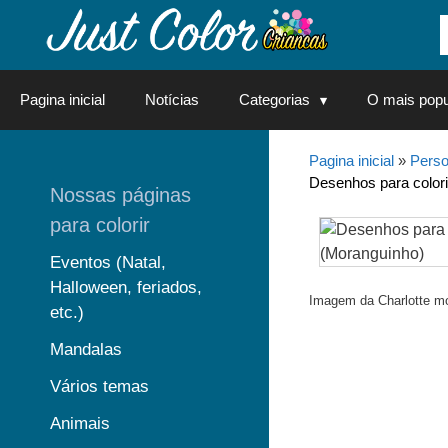
Saltar
para
o
conteúdo
Pagina inicial
Notícias
Categorias
O mais popu
Pagina inicial
»
Perso
Desenhos para colori
Nossas páginas
para colorir
Eventos (Natal,
Halloween, feriados,
Imagem da Charlotte mo
etc.)
Mandalas
Vários temas
Animais