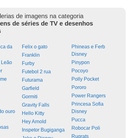
lerias de imagens na categoria
ens de séries de TV e desenhos
s
ca da
Felix o gato
Phineas e Ferb
Disney
Franklin
 Leão
Pinypon
Furby
r
Pocoyo
Futebol 2 rua
ime
Polly Pocket
Futurama
Pororo
Garfield
Power Rangers
Gormiti
Princesa Sofia
Gravity Falls
do ouro
Disney
Hello Kitty
Pucca
Hey Arnold
osas
Robocar Poli
Inspetor Bugiganga
Rugrats