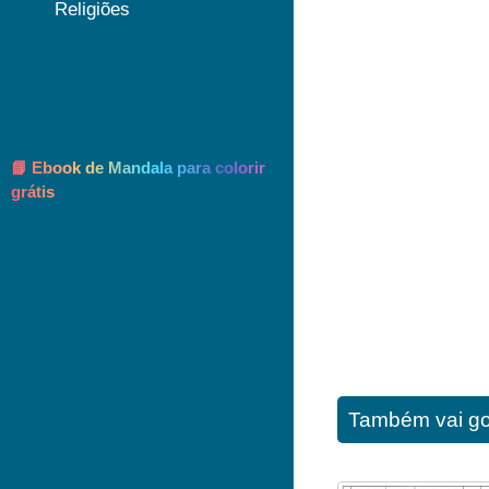
Religiões
📘 Ebook de Mandala para colorir
grátis
Também vai go