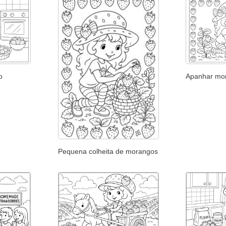
o
Apanhar mor
Pequena colheita de morangos