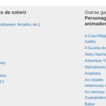
s de colorir
Outras ga
Personag
animado
alloween, feriados, etc.)
A Casa Mági
Gabby
A Guarda do
Abby Hatche
Adventure T
ney
Alphablocks
Amphibia
tros
As cidades
 TV
misteriosas 
As meninas
Superpoder
Babar