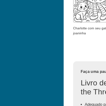
Charlotte com seu ga
joaninha
Faça uma paus
Livro d
the Thr
Adequado pa