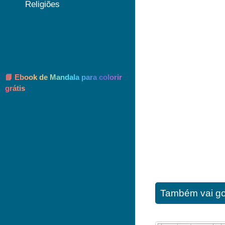
Religiões
📘 Ebook de Mandala para colorir
grátis
Também vai go