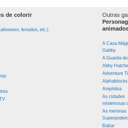
s de colorir
Outras ga
Personag
animado
alloween, feriados, etc.)
A Casa Mági
Gabby
A Guarda do
Abby Hatche
Adventure T
ney
Alphablocks
Amphibia
tros
As cidades
 TV
misteriosas 
As meninas
Superpoder
Babar