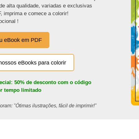
de alta qualidade, variadas e exclusivas
, imprima e comece a colorir!
cional !
eu eBook em PDF
nossos eBooks para colorir
pecial: 50% de desconto com o código
or tempo limitado
ram: "Ótimas ilustrações, fácil de imprimir!"