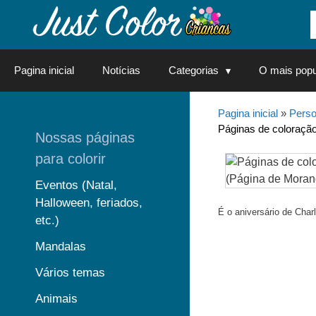
Saltar
para
o
conteúdo
Pagina inicial
Notícias
Categorias
O mais popu
Pagina inicial
»
Perso
Páginas de coloração
Nossas páginas
para colorir
Eventos (Natal,
Halloween, feriados,
É o aniversário de Charl
etc.)
Mandalas
Vários temas
Animais