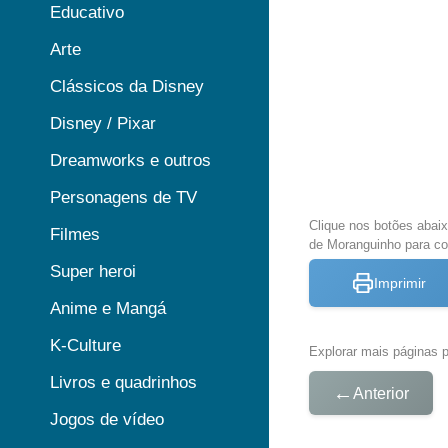
Educativo
Arte
Clássicos da Disney
Disney / Pixar
Dreamworks e outros
Personagens de TV
Clique nos botões abai
Filmes
de Moranguinho para col
Super heroi
Imprimir
Anime e Mangá
K-Culture
Explorar mais páginas pa
Livros e quadrinhos
←
Anterior
Jogos de vídeo