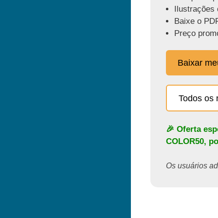
Ilustrações 
Baixe o PDF
Preço promo
Baixar m
Todos os 
🎉 Oferta es
COLOR50
, p
Os usuários ado