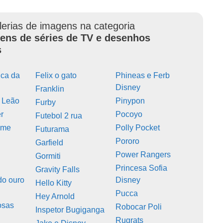
lerias de imagens na categoria
ens de séries de TV e desenhos
s
ca da
Felix o gato
Phineas e Ferb
Disney
Franklin
 Leão
Pinypon
Furby
r
Pocoyo
Futebol 2 rua
ime
Polly Pocket
Futurama
Pororo
Garfield
Power Rangers
Gormiti
Princesa Sofia
Gravity Falls
do ouro
Disney
Hello Kitty
Pucca
Hey Arnold
osas
Robocar Poli
Inspetor Bugiganga
Rugrats