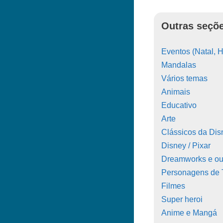
Outras seçõe
Eventos (Natal, H
Mandalas
Vários temas
Animais
Educativo
Arte
Clássicos da Dis
Disney / Pixar
Dreamworks e ou
Personagens de
Filmes
Super heroi
Anime e Mangá