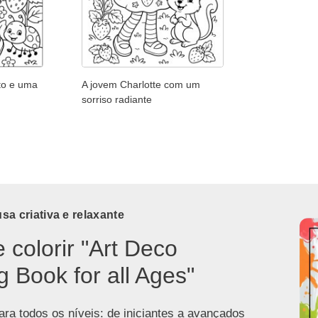
to e uma
A jovem Charlotte com um
sorriso radiante
a criativa e relaxante
e colorir "Art Deco
g Book for all Ages"
ra todos os níveis: de iniciantes a avançados