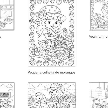
o
Apanhar mor
Pequena colheita de morangos