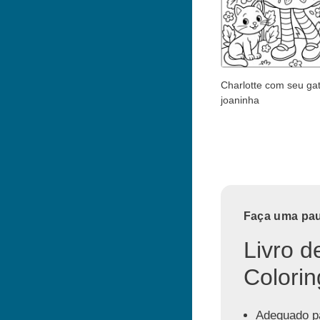
Charlotte com seu ga
joaninha
Faça uma paus
Livro d
Colorin
Adequado pa