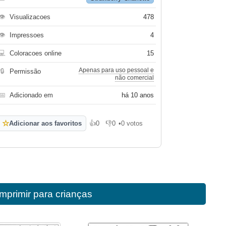
👁
Visualizacoes
478
👁
Impressoes
4
💻
Coloracoes online
15
Apenas para uso pessoal e
🔒
Permissão
não comercial
📅
Adicionado em
há 10 anos
☆
Adicionar aos favoritos
👍
0
👎
0
•
0 votos
Gosto
Não gosto
mprimir para crianças