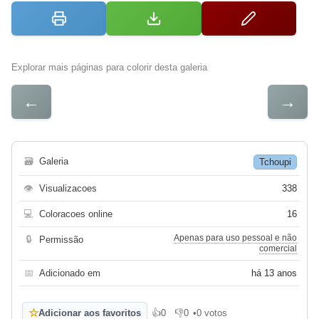
Explorar mais páginas para colorir desta galeria
←
→
🗃
Galeria
Tchoupi
👁
Visualizacoes
338
💻
Coloracoes online
16
Apenas para uso pessoal e não
🔒
Permissão
comercial
📅
Adicionado em
há 13 anos
☆
Adicionar aos favoritos
👍
0
👎
0
•
0 votos
Gosto
Não gosto