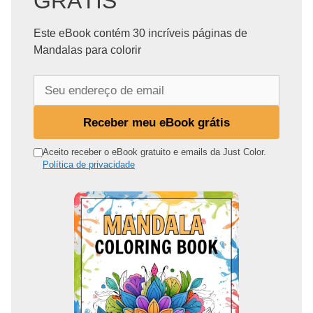
GRÁTIS
Este eBook contém 30 incríveis páginas de
Mandalas para colorir
S
e
u
Receber meu eBook grátis
e
n
Aceito receber o eBook gratuito e emails da Just Color.
Política de privacidade
d
e
r
e
ç
o
d
e
e