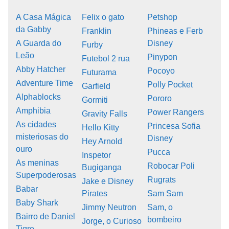
A Casa Mágica
Felix o gato
Petshop
da Gabby
Franklin
Phineas e Ferb
A Guarda do
Disney
Furby
Leão
Pinypon
Futebol 2 rua
Abby Hatcher
Pocoyo
Futurama
Adventure Time
Polly Pocket
Garfield
Alphablocks
Pororo
Gormiti
Amphibia
Power Rangers
Gravity Falls
As cidades
Princesa Sofia
Hello Kitty
misteriosas do
Disney
Hey Arnold
ouro
Pucca
Inspetor
As meninas
Robocar Poli
Bugiganga
Superpoderosas
Rugrats
Jake e Disney
Babar
Pirates
Sam Sam
Baby Shark
Jimmy Neutron
Sam, o
Bairro de Daniel
bombeiro
Jorge, o Curioso
Tigre