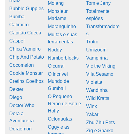
Bratz
Molang
Tom e Jerry
Bubble Guppies
Monsieur
Totalmente
Bumba
Madame
espiões
Calimero
Moranguinho
Transformadore
Capitão Cueca
s
Muitas e suas
Casper
ferramentas
Trotro
Chica Vampiro
Noddy
Umizoomi
Chip And Potato
Numberblocks
Vampirina
Cocomelon
O curral
Vic the Viking
Cookie Monster
O Incrível
Vila Sesamo
Cretins Coelhos
Mundo de
Violetta
Gumball
Dexter
Wandinha
O Pequeno
Diego
Wild Kratts
Reino de Ben e
Doctor Who
Winx
Holly
Dora a
Yakari
Octonautas
Aventureira
Zhu Zhu Pets
Oggy e as
Doraemon
Zig e Sharko