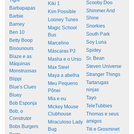
Scooby Doo
Kiki 1
Barbapapas
Shimmer And
Kim Possible
Barbie
Shine
Looney Tunes
Barney
Snorkies
Magic School
Ben 10
South Park
Bus
Betty Boop
Soy Luna
Marcelino
Bisounours
Spidey
Máscaras PJ
Blaze e as
Sr. Bean
Masha e o Urso
Máquinas
Steven Universe
Max Steel
Monstruosas
Stranger Things
Maya a abelha
Blippi
Tartarugas
Meu Pequeno
Blue's Clues
ninjas
Pônei
Bluey
Tayo
Mia e eu
Bob Esponja
TeleTubbies
Mickey Mouse
Bob, o
Clubhouse
Thomas e seus
Construtor
amigos
Miraculoso Lady
Bobs Burgers
Bug
Titi e Grosminet