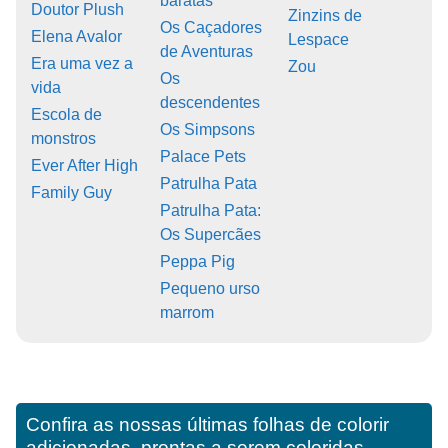
baratas
Doutor Plush
Zinzins de
Os Caçadores
Elena Avalor
Lespace
de Aventuras
Era uma vez a
Zou
Os
vida
descendentes
Escola de
Os Simpsons
monstros
Palace Pets
Ever After High
Patrulha Pata
Family Guy
Patrulha Pata:
Os Supercães
Peppa Pig
Pequeno urso
marrom
Confira as nossas últimas folhas de colorir
adicionadas, prontas a serem coloridas