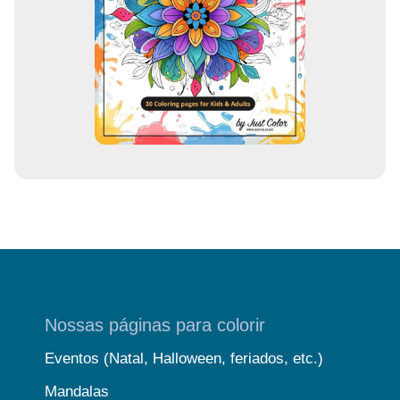
m
a
i
l
Nossas páginas para colorir
Eventos (Natal, Halloween, feriados, etc.)
Mandalas