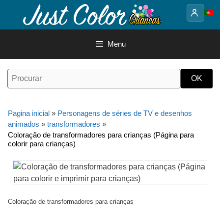
Saltar
para
o
conteúdo
Menu
Pagina inicial
»
Personagens de séries de TV e desenhos
animados
»
transformadores
»
Coloração de transformadores para crianças (Página para
colorir para crianças)
Coloração de transformadores para crianças