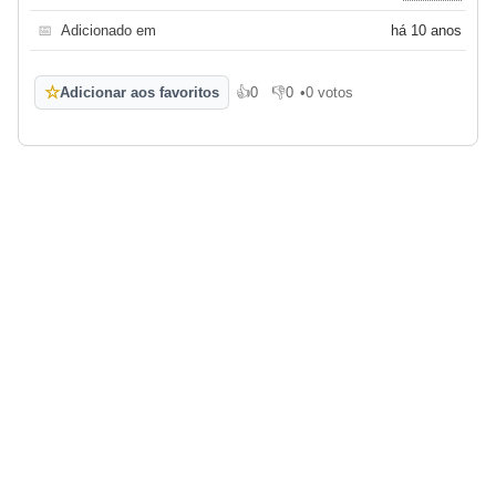
📅
Adicionado em
há 10 anos
☆
Adicionar aos favoritos
👍
0
👎
0
•
0 votos
Gosto
Não gosto