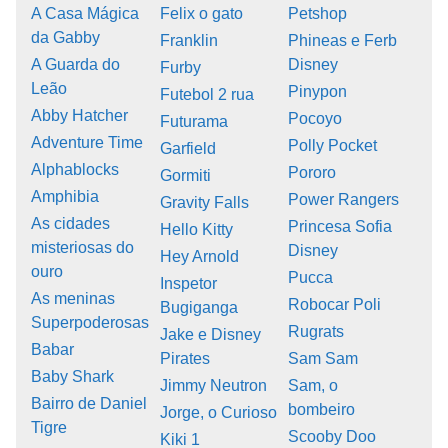
A Casa Mágica
Felix o gato
Petshop
da Gabby
Franklin
Phineas e Ferb
A Guarda do
Disney
Furby
Leão
Pinypon
Futebol 2 rua
Abby Hatcher
Pocoyo
Futurama
Adventure Time
Polly Pocket
Garfield
Alphablocks
Pororo
Gormiti
Amphibia
Power Rangers
Gravity Falls
As cidades
Princesa Sofia
Hello Kitty
misteriosas do
Disney
Hey Arnold
ouro
Pucca
Inspetor
As meninas
Robocar Poli
Bugiganga
Superpoderosas
Rugrats
Jake e Disney
Babar
Pirates
Sam Sam
Baby Shark
Jimmy Neutron
Sam, o
Bairro de Daniel
bombeiro
Jorge, o Curioso
Tigre
Scooby Doo
Kiki 1