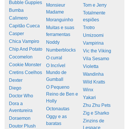
Bubble Guppies
Monsieur
Tom e Jerry
Bumba
Madame
Totalmente
Calimero
Moranguinho
espiões
Capitão Cueca
Muitas e suas
Trotro
Casper
ferramentas
Umizoomi
Chica Vampiro
Noddy
Vampirina
Chip And Potato
Numberblocks
Vic the Viking
Cocomelon
O curral
Vila Sesamo
Cookie Monster
O Incrível
Violetta
Cretins Coelhos
Mundo de
Wandinha
Gumball
Dexter
Wild Kratts
O Pequeno
Diego
Winx
Reino de Ben e
Doctor Who
Yakari
Holly
Dora a
Zhu Zhu Pets
Octonautas
Aventureira
Zig e Sharko
Oggy e as
Doraemon
Zinzins de
baratas
Doutor Plush
Lespace