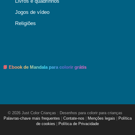
Livros e quadrinhos
Jogos de vídeo
Religiões
📘 Ebook de Mandala para colorir grátis
© 2026 Just Color Crianças : Desenhos para colorir para crianças
Palavras-chave mais frequentes
|
Contate-nos
|
Menções legais
|
Política
de cookies
|
Política de Privacidade