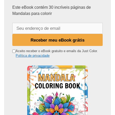
Este eBook contém 30 incríveis páginas de
Mandalas para colorir
S
e
u
Receber meu eBook grátis
e
n
Aceito receber o eBook gratuito e emails da Just Color.
Política de privacidade
d
e
r
e
ç
o
d
e
e
m