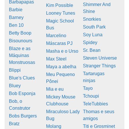
Barbapapas
Shimmer And
Kim Possible
Barbie
Shine
Looney Tunes
Barney
Snorkies
Magic School
Ben 10
South Park
Bus
Betty Boop
Soy Luna
Marcelino
Bisounours
Spidey
Máscaras PJ
Blaze e as
Sr. Bean
Masha e o Urso
Máquinas
Steven Universe
Max Steel
Monstruosas
Stranger Things
Maya a abelha
Blippi
Tartarugas
Meu Pequeno
Blue's Clues
ninjas
Pônei
Bluey
Tayo
Mia e eu
Bob Esponja
Tchoupi
Mickey Mouse
Bob, o
Clubhouse
TeleTubbies
Construtor
Miraculoso Lady
Thomas e seus
Bobs Burgers
Bug
amigos
Bratz
Molang
Titi e Grosminet