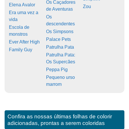
Os Caçadores
Elena Avalor
Zou
de Aventuras
Era uma vez a
Os
vida
descendentes
Escola de
Os Simpsons
monstros
Palace Pets
Ever After High
Patrulha Pata
Family Guy
Patrulha Pata:
Os Supercães
Peppa Pig
Pequeno urso
marrom
Confira as nossas últimas folhas de colorir
adicionadas, prontas a serem coloridas