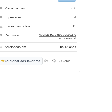
👁
Visualizacoes
750
👁
Impressoes
4
💻
Coloracoes online
13
Apenas para uso pessoal e
🔒
Permissão
não comercial
📅
Adicionado em
há 13 anos
☆
Adicionar aos favoritos
👍
0
👎
0
•
0 votos
Gosto
Não gosto