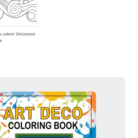
a colorir Umizoomi
s