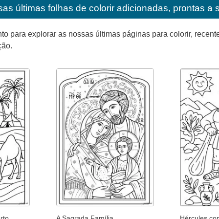
as últimas folhas de colorir adicionadas, prontas a 
para explorar as nossas últimas páginas para colorir, recente
ção.
rto
A Sagrada Família
Hércules co