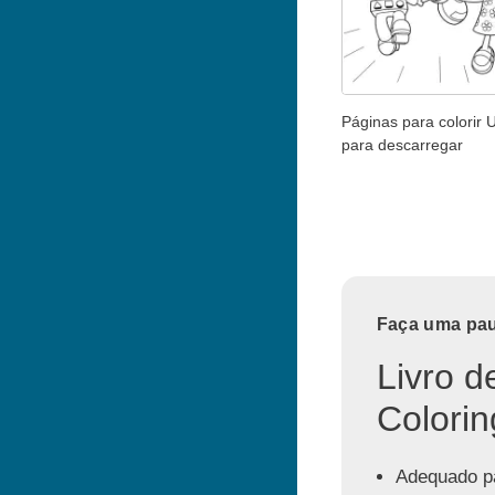
Páginas para colorir
para descarregar
Faça uma paus
Livro d
Colorin
Adequado pa