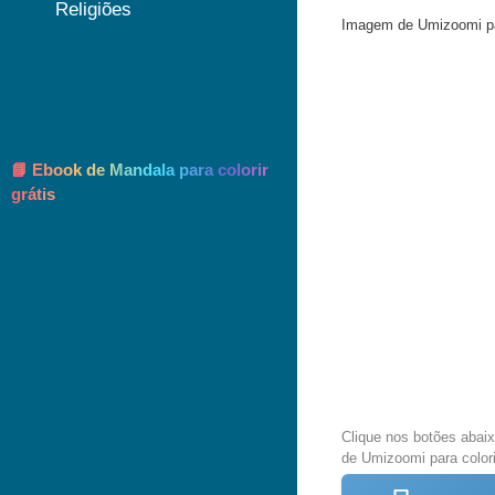
Religiões
Imagem de Umizoomi para
📘 Ebook de Mandala para colorir
grátis
Clique nos botões abai
de Umizoomi para colori