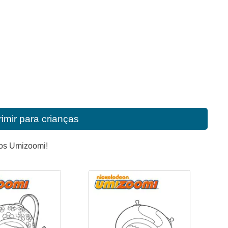
imir para crianças
dos Umizoomi!