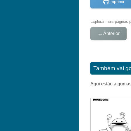
Imprimir
Explorar mais páginas pa
←
Anterior
Também vai go
Aqui estão alguma