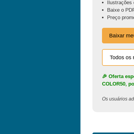
Ilustrações 
Baixe o PDF
Preço promo
Baixar m
Todos os 
🎉 Oferta es
COLOR50
, p
Os usuários ado