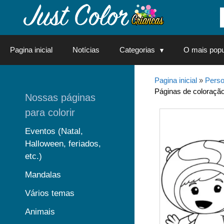
Saltar
para
o
conteúdo
Pagina inicial
Notícias
Categorias
O mais popu
Pagina inicial
»
Perso
Páginas de coloração
Nossas páginas
para colorir
Eventos (Natal,
Halloween, feriados,
etc.)
Mandalas
Vários temas
Animais