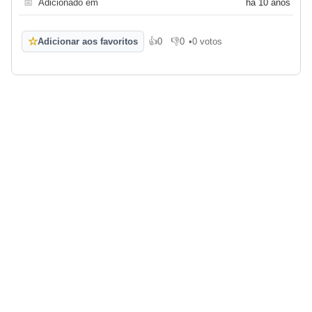
📅
Adicionado em
há 10 anos
☆
Adicionar aos favoritos
👍
0
👎
0
•
0 votos
Gosto
Não gosto