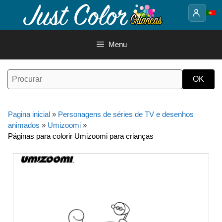
Saltar
para
o
conteúdo
Menu
Pagina inicial
»
Personagens de séries de TV e desenhos
animados
»
Umizoomi
»
Páginas para colorir Umizoomi para crianças