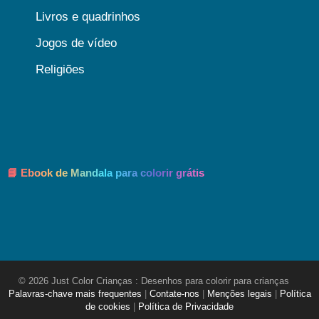
Livros e quadrinhos
Jogos de vídeo
Religiões
📘 Ebook de Mandala para colorir grátis
© 2026 Just Color Crianças : Desenhos para colorir para crianças
Palavras-chave mais frequentes
|
Contate-nos
|
Menções legais
|
Política
de cookies
|
Política de Privacidade