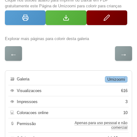
Clique nos botões abaixo para Imprimir ou Baixar em PDF
gratuitamente este Página de Umizoomi para colorir para crianças
Explorar mais páginas para colorir desta galeria
←
→
🗃
Galeria
Umizoomi
👁
Visualizacoes
616
👁
Impressoes
3
💻
Coloracoes online
10
Apenas para uso pessoal e não
🔒
Permissão
comercial