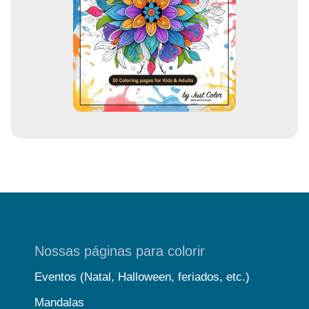
m
a
i
l
Nossas páginas para colorir
Eventos (Natal, Halloween, feriados, etc.)
Mandalas