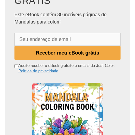
GRÁTIS
Este eBook contém 30 incríveis páginas de
Mandalas para colorir
S
e
u
Receber meu eBook grátis
e
n
Aceito receber o eBook gratuito e emails da Just Color.
Política de privacidade
d
e
r
e
ç
o
d
e
e