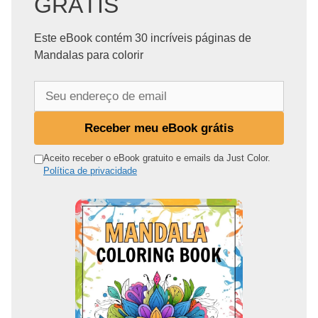
GRÁTIS
Este eBook contém 30 incríveis páginas de
Mandalas para colorir
S
e
u
Receber meu eBook grátis
e
n
Aceito receber o eBook gratuito e emails da Just Color.
Política de privacidade
d
e
r
e
ç
o
d
e
e