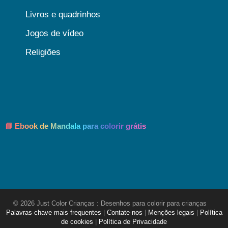
Livros e quadrinhos
Jogos de vídeo
Religiões
📘 Ebook de Mandala para colorir grátis
© 2026 Just Color Crianças : Desenhos para colorir para crianças
Palavras-chave mais frequentes
|
Contate-nos
|
Menções legais
|
Política
de cookies
|
Política de Privacidade