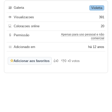
🗃
Galeria
Violetta
👁
Visualizacoes
391
💻
Coloracoes online
20
Apenas para uso pessoal e não
🔒
Permissão
comercial
📅
Adicionado em
há 12 anos
☆
Adicionar aos favoritos
👍
0
👎
0
•
0 votos
Gosto
Não gosto