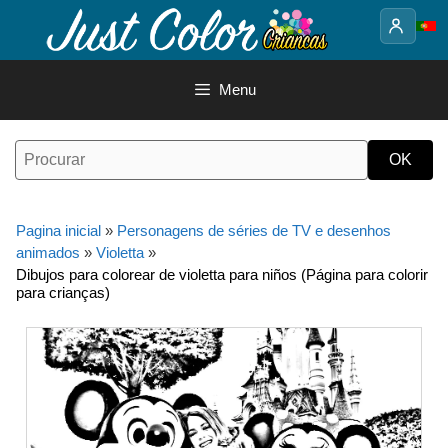
Saltar
para
o
conteúdo
Menu
Pagina inicial
»
Personagens de séries de TV e desenhos
animados
»
Violetta
»
Dibujos para colorear de violetta para niños (Página para colorir
para crianças)