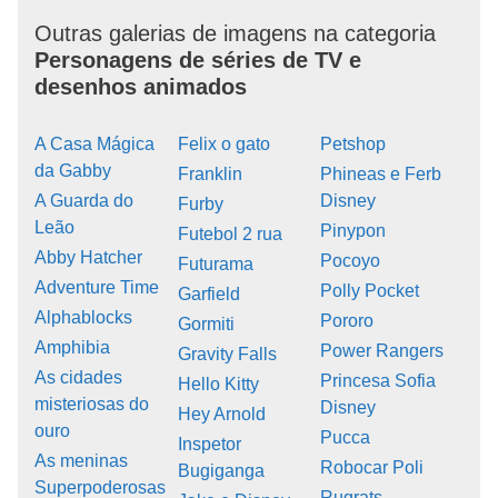
Outras galerias de imagens na categoria
Personagens de séries de TV e
desenhos animados
A Casa Mágica
Felix o gato
Petshop
da Gabby
Franklin
Phineas e Ferb
A Guarda do
Disney
Furby
Leão
Pinypon
Futebol 2 rua
Abby Hatcher
Pocoyo
Futurama
Adventure Time
Polly Pocket
Garfield
Alphablocks
Pororo
Gormiti
Amphibia
Power Rangers
Gravity Falls
As cidades
Princesa Sofia
Hello Kitty
misteriosas do
Disney
Hey Arnold
ouro
Pucca
Inspetor
As meninas
Robocar Poli
Bugiganga
Superpoderosas
Rugrats