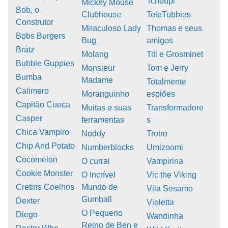
Tchoupi
Mickey Mouse
Bob, o
Clubhouse
TeleTubbies
Construtor
Miraculoso Lady
Thomas e seus
Bobs Burgers
Bug
amigos
Bratz
Molang
Titi e Grosminet
Bubble Guppies
Monsieur
Tom e Jerry
Bumba
Madame
Totalmente
Calimero
Moranguinho
espiões
Capitão Cueca
Muitas e suas
Transformadore
Casper
ferramentas
s
Chica Vampiro
Noddy
Trotro
Chip And Potato
Numberblocks
Umizoomi
Cocomelon
O curral
Vampirina
Cookie Monster
O Incrível
Vic the Viking
Cretins Coelhos
Mundo de
Vila Sesamo
Gumball
Dexter
Violetta
O Pequeno
Diego
Wandinha
Reino de Ben e