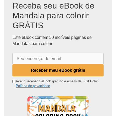
Receba seu eBook de
Mandala para colorir
GRÁTIS
Este eBook contém 30 incríveis páginas de
Mandalas para colorir
S
e
u
Receber meu eBook grátis
e
n
Aceito receber o eBook gratuito e emails da Just Color.
Política de privacidade
d
e
r
e
ç