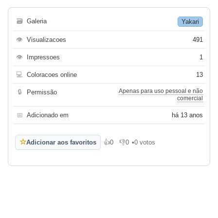
🗃
Galeria
Yakari
👁
Visualizacoes
491
👁
Impressoes
1
💻
Coloracoes online
13
Apenas para uso pessoal e não
🔒
Permissão
comercial
📅
Adicionado em
há 13 anos
☆
Adicionar aos favoritos
👍
0
👎
0
•
0 votos
Gosto
Não gosto