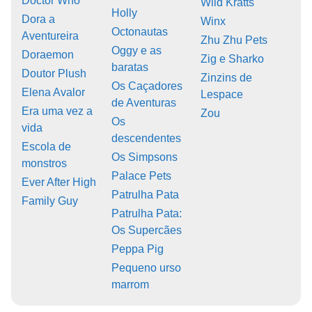
Doctor Who
Wild Kratts
Holly
Dora a
Winx
Octonautas
Aventureira
Zhu Zhu Pets
Oggy e as
Doraemon
Zig e Sharko
baratas
Doutor Plush
Zinzins de
Os Caçadores
Elena Avalor
Lespace
de Aventuras
Era uma vez a
Zou
Os
vida
descendentes
Escola de
Os Simpsons
monstros
Palace Pets
Ever After High
Patrulha Pata
Family Guy
Patrulha Pata:
Os Supercães
Peppa Pig
Pequeno urso
marrom