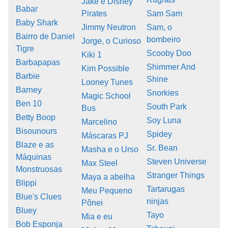
Jake e Disney
Babar
Pirates
Sam Sam
Baby Shark
Jimmy Neutron
Sam, o
Bairro de Daniel
bombeiro
Jorge, o Curioso
Tigre
Scooby Doo
Kiki 1
Barbapapas
Shimmer And
Kim Possible
Barbie
Shine
Looney Tunes
Barney
Snorkies
Magic School
Ben 10
South Park
Bus
Betty Boop
Soy Luna
Marcelino
Bisounours
Spidey
Máscaras PJ
Blaze e as
Sr. Bean
Masha e o Urso
Máquinas
Steven Universe
Max Steel
Monstruosas
Stranger Things
Maya a abelha
Blippi
Tartarugas
Meu Pequeno
Blue's Clues
ninjas
Pônei
Bluey
Tayo
Mia e eu
Bob Esponja