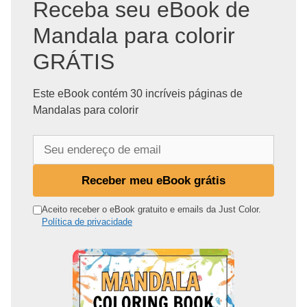
Receba seu eBook de
Mandala para colorir
GRÁTIS
Este eBook contém 30 incríveis páginas de
Mandalas para colorir
S
e
u
Receber meu eBook grátis
e
n
Aceito receber o eBook gratuito e emails da Just Color.
Política de privacidade
d
e
r
e
ç
o