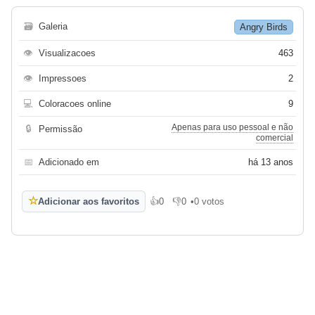
🗃
Galeria
Angry Birds
👁
Visualizacoes
463
👁
Impressoes
2
💻
Coloracoes online
9
Apenas para uso pessoal e não
🔒
Permissão
comercial
📅
Adicionado em
há 13 anos
☆
Adicionar aos favoritos
👍
0
👎
0
•
0 votos
Gosto
Não gosto