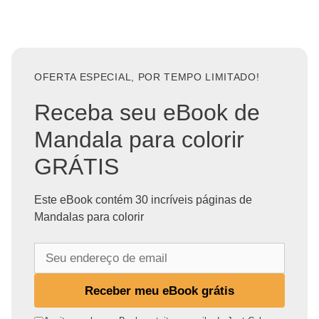
OFERTA ESPECIAL, POR TEMPO LIMITADO!
Receba seu eBook de
Mandala para colorir
GRÁTIS
Este eBook contém 30 incríveis páginas de
Mandalas para colorir
S
e
u
Receber meu eBook grátis
e
n