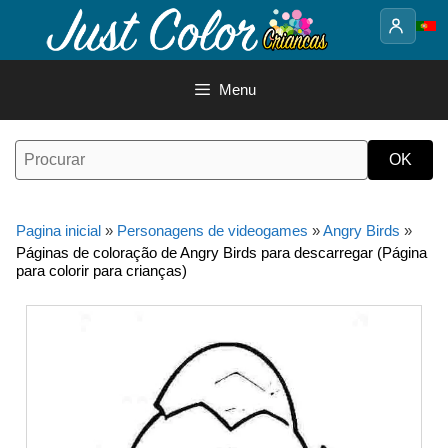
Saltar
para
o
conteúdo
Menu
Pagina inicial
»
Personagens de videogames
»
Angry Birds
»
Páginas de coloração de Angry Birds para descarregar (Página
para colorir para crianças)