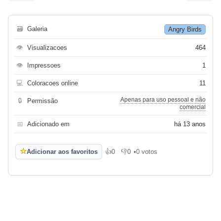
🗃
Galeria
Angry Birds
👁
Visualizacoes
464
👁
Impressoes
1
💻
Coloracoes online
11
Apenas para uso pessoal e não
🔒
Permissão
comercial
📅
Adicionado em
há 13 anos
☆
Adicionar aos favoritos
👍
0
👎
0
•
0 votos
Gosto
Não gosto