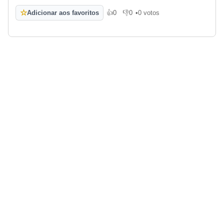
☆
Adicionar aos favoritos
👍
0
👎
0
•
0 votos
Gosto
Não gosto