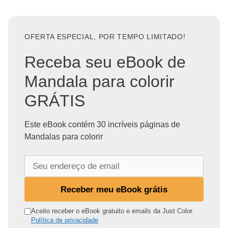
OFERTA ESPECIAL, POR TEMPO LIMITADO!
Receba seu eBook de
Mandala para colorir
GRÁTIS
Este eBook contém 30 incríveis páginas de
Mandalas para colorir
S
e
u
Receber meu eBook grátis
e
n
Aceito receber o eBook gratuito e emails da Just Color.
Política de privacidade
d