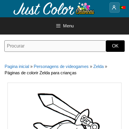
Saltar
para
o
conteúdo
Menu
Pagina inicial
»
Personagens de videogames
»
Zelda
»
Páginas de colorir Zelda para crianças