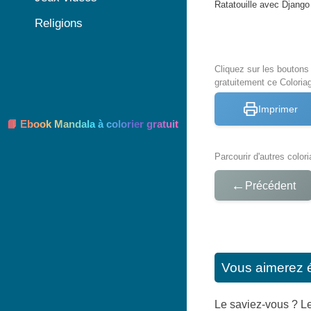
Ratatouille avec Django
Religions
Cliquez sur les bouton
gratuitement ce Coloria
Imprimer
📘 Ebook Mandala à colorier gratuit
Parcourir d'autres color
←
Précédent
Vous aimerez 
Le saviez-vous ? Le