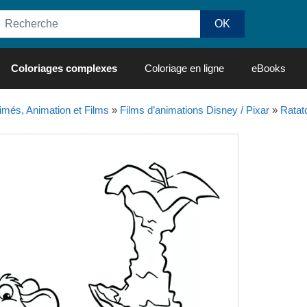
Coloriages complexes
Coloriage en ligne
eBooks
imés, Animation et Films
»
Films d’animations Disney / Pixar
»
Ratato