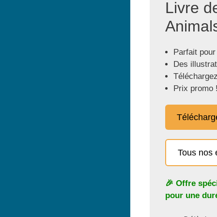
Livre d
Animals
Parfait pour
Des illustra
Téléchargez
Prix promo 
Télécharg
Tous nos 
🎉 Offre spéc
pour une duré