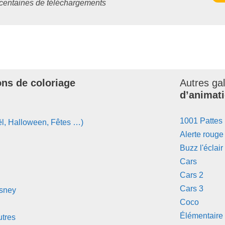
s centaines de téléchargements
ons de coloriage
Autres ga
d’animati
1001 Pattes
l, Halloween, Fêtes …)
Alerte rouge
Buzz l'éclair
Cars
Cars 2
Cars 3
isney
Coco
Élémentaire
tres