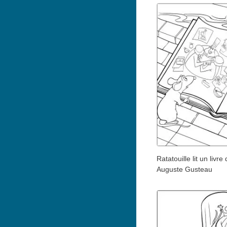
Ratatouille lit un livre
Auguste Gusteau