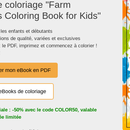
e coloriage "Farm
 Coloring Book for Kids"
 les enfants et débutants
tions de qualité, variées et exclusives
 le PDF, imprimez et commencez à colorier !
!
er mon eBook en PDF
eBooks de coloriage
iale : -50% avec le code
COLOR50
, valable
e limitée