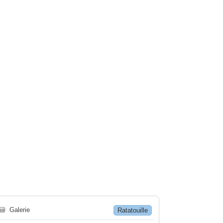
🗃
Galerie
Ratatouille