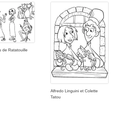
 de Ratatouille
Alfredo Linguini et Colette
Tatou