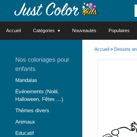
Aller
au
contenu
Accueil
Catégories
Nouveautés
Populaires
Accueil
»
Dessins an
Nos coloriages pour
enfants
Mandalas
Événements (Noël,
Halloween, Fêtes …)
Thèmes divers
Animaux
Educatif