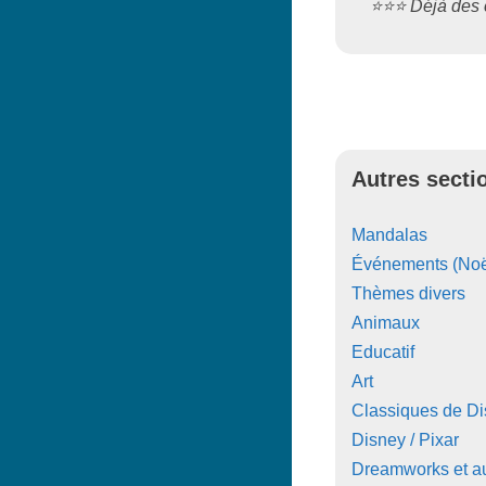
⭐️⭐️⭐️ Déjà de
Autres secti
Mandalas
Événements (Noë
Thèmes divers
Animaux
Educatif
Art
Classiques de D
Disney / Pixar
Dreamworks et au