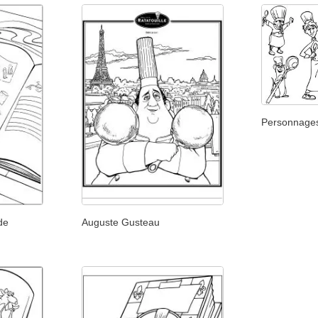
Personnages
 de
Auguste Gusteau