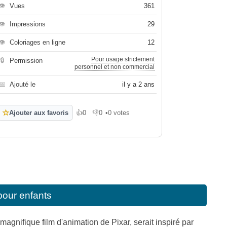
👁
Vues
361
👁
Impressions
29
👁
Coloriages en ligne
12
Pour usage strictement
🔒
Permission
personnel et non commercial
📅
Ajouté le
il y a 2 ans
☆
Ajouter aux favoris
👍
0
👎
0
•
0 votes
J'aime
Je n'aime pas
pour enfants
gnifique film d'animation de Pixar, serait inspiré par