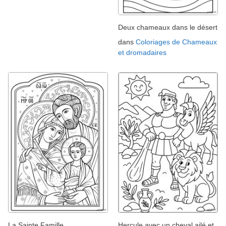
Deux chameaux dans le désert
dans
Coloriages de Chameaux
et dromadaires
La Sainte Famille
Hercule avec un cheval ailé et