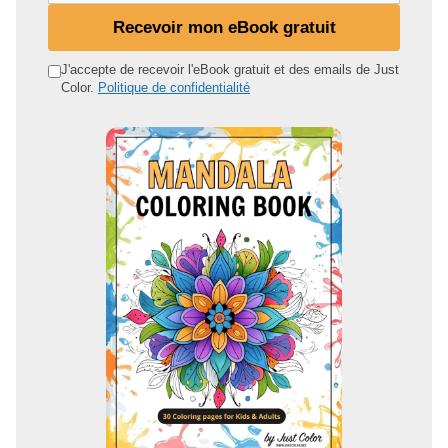
n
Recevoir mon eBook gratuit
a
d
J'accepte de recevoir l'eBook gratuit et des emails de Just
Color.
Politique de confidentialité
r
e
s
s
e
e
m
a
i
l