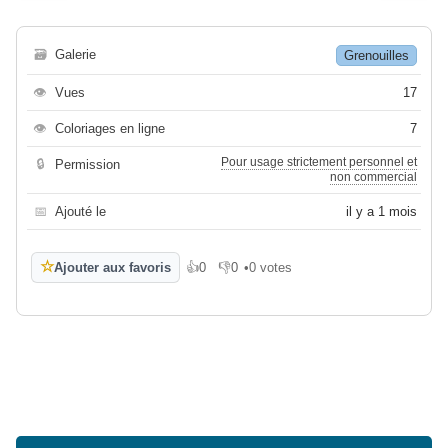
🗃
Galerie
Grenouilles
👁
Vues
17
👁
Coloriages en ligne
7
Pour usage strictement personnel et
🔒
Permission
non commercial
📅
Ajouté le
il y a 1 mois
☆
Ajouter aux favoris
👍
0
👎
0
•
0 votes
J'aime
Je n'aime pas