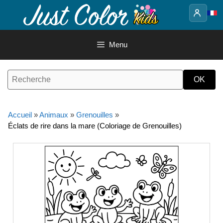
Aller
au
contenu
Menu
Accueil
»
Animaux
»
Grenouilles
»
Éclats de rire dans la mare (Coloriage de Grenouilles)