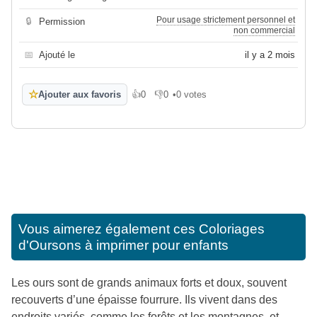
Pour usage strictement personnel et
🔒
Permission
non commercial
📅
Ajouté le
il y a 2 mois
☆
Ajouter aux favoris
👍
0
👎
0
•
0 votes
J'aime
Je n'aime pas
Vous aimerez également ces
Coloriages
d'Oursons à imprimer pour enfants
Les ours sont de grands animaux forts et doux, souvent
recouverts d’une épaisse fourrure. Ils vivent dans des
endroits variés, comme les forêts et les montagnes, et