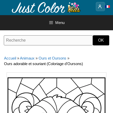
Aller
au
contenu
Menu
Accueil
»
Animaux
»
Ours et Oursons
»
Ours adorable et souriant (Coloriage d'Oursons)