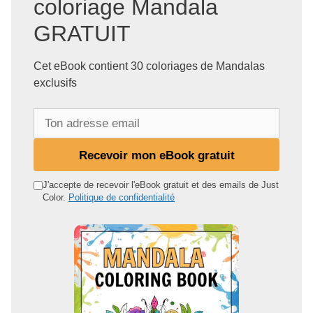
coloriage Mandala
GRATUIT
Cet eBook contient 30 coloriages de Mandalas
exclusifs
T
o
n
Recevoir mon eBook gratuit
a
d
J'accepte de recevoir l'eBook gratuit et des emails de Just
Color.
Politique de confidentialité
r
e
s
s
e
e
m