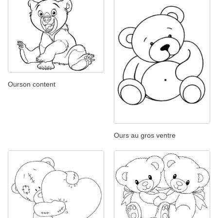
Ourson content
Ours au gros ventre