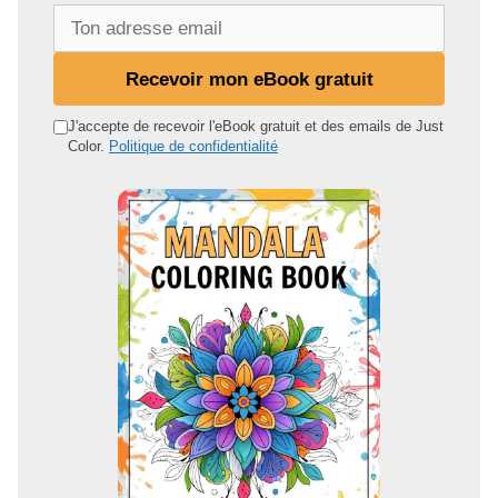
T
o
n
Recevoir mon eBook gratuit
a
d
J'accepte de recevoir l'eBook gratuit et des emails de Just
Color.
Politique de confidentialité
r
e
s
s
e
e
m
a
i
l