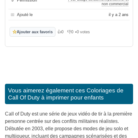
🔒
Permission
non commercial
📅
Ajouté le
il y a 2 ans
☆
Ajouter aux favoris
👍
0
👎
0
•
0 votes
J'aime
Je n'aime pas
Vous aimerez également ces
Coloriages de
Call Of Duty à imprimer pour enfants
Call of Duty est une série de jeux vidéo de tir à la première
personne centrée sur des conflits militaires réalistes.
Débutée en 2003, elle propose des modes de jeu solo et
multijoueur, incluant des campagnes scénarisées et des