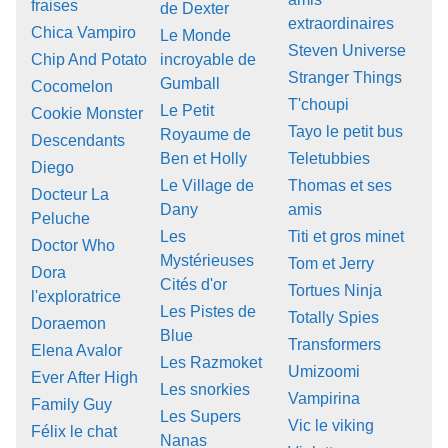
fraises
de Dexter
extraordinaires
Chica Vampiro
Le Monde
Steven Universe
Chip And Potato
incroyable de
Stranger Things
Gumball
Cocomelon
T'choupi
Le Petit
Cookie Monster
Tayo le petit bus
Royaume de
Descendants
Ben et Holly
Teletubbies
Diego
Le Village de
Thomas et ses
Docteur La
Dany
amis
Peluche
Les
Titi et gros minet
Doctor Who
Mystérieuses
Tom et Jerry
Dora
Cités d'or
Tortues Ninja
l'exploratrice
Les Pistes de
Totally Spies
Doraemon
Blue
Transformers
Elena Avalor
Les Razmoket
Umizoomi
Ever After High
Les snorkies
Vampirina
Family Guy
Les Supers
Vic le viking
Félix le chat
Nanas