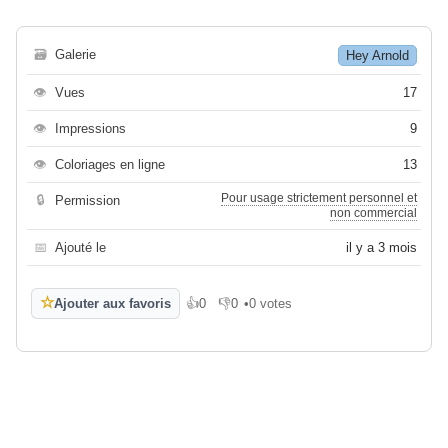
🗃
Galerie
Hey Arnold
👁
Vues
17
👁
Impressions
9
👁
Coloriages en ligne
13
Pour usage strictement personnel et
🔒
Permission
non commercial
📅
Ajouté le
il y a 3 mois
☆
Ajouter aux favoris
👍
0
👎
0
•
0 votes
J'aime
Je n'aime pas