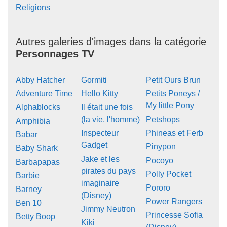
Religions
Autres galeries d'images dans la catégorie
Personnages TV
Abby Hatcher
Gormiti
Petit Ours Brun
Adventure Time
Hello Kitty
Petits Poneys /
My little Pony
Alphablocks
Il était une fois
(la vie, l'homme)
Petshops
Amphibia
Inspecteur
Phineas et Ferb
Babar
Gadget
Pinypon
Baby Shark
Jake et les
Pocoyo
Barbapapas
pirates du pays
Polly Pocket
Barbie
imaginaire
Pororo
Barney
(Disney)
Power Rangers
Ben 10
Jimmy Neutron
Princesse Sofia
Betty Boop
Kiki