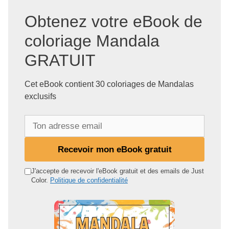
Obtenez votre eBook de
coloriage Mandala
GRATUIT
Cet eBook contient 30 coloriages de Mandalas
exclusifs
T
o
n
Recevoir mon eBook gratuit
a
d
J'accepte de recevoir l'eBook gratuit et des emails de Just
Color.
Politique de confidentialité
r
e
s
s