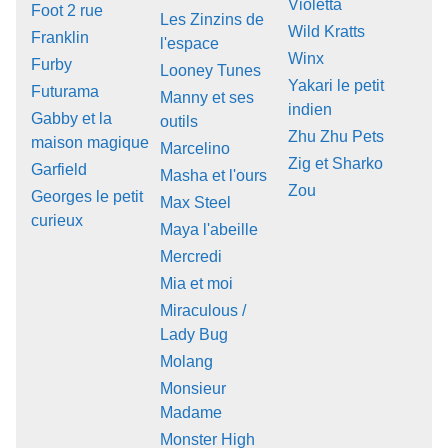
Violetta
Foot 2 rue
Les Zinzins de
Wild Kratts
Franklin
l'espace
Winx
Furby
Looney Tunes
Yakari le petit
Futurama
Manny et ses
indien
Gabby et la
outils
Zhu Zhu Pets
maison magique
Marcelino
Zig et Sharko
Garfield
Masha et l'ours
Zou
Georges le petit
Max Steel
curieux
Maya l'abeille
Mercredi
Mia et moi
Miraculous /
Lady Bug
Molang
Monsieur
Madame
Monster High