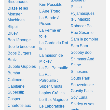
(Disney)
Bisounours
Kim Possible
Pucca
Blaze et les
L'Âne Trotro
Pyjamasques
Monster
La Bande à
(PJ Masks)
Machines
Picsou
Robocar Poli
Blippi
La Ferme en
Rue Sésame
Bluey
folie
Sam le pompier
Bob l'éponge
La Garde du Roi
Sam Sam
Bob le bricoleur
lion
Scooby doo
Bobs Burgers
La maison de
Shimmer And
Bratz
Mickey
Shine
Bubble Guppies
La Pat Patrouille
Simpsons
Bumba
La Pat'
South Park
Calimero
Patrouille :
Souvenirs de
Capitaine
Super Chiots
Gravity Falls
Superslip
Lapins Crétins
Soy Luna
Casper
Le Bus Magique
Spidey et ses
Charlotte aux
Le Laboratoire
amis