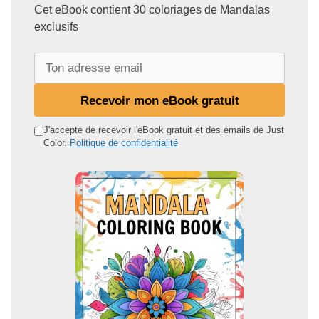
Cet eBook contient 30 coloriages de Mandalas
exclusifs
T
o
n
Recevoir mon eBook gratuit
a
d
J'accepte de recevoir l'eBook gratuit et des emails de Just
Color.
Politique de confidentialité
r
e
s
s
e
e
m
a
i
l