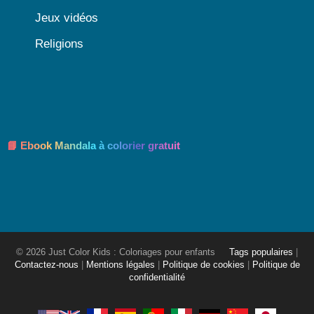
Jeux vidéos
Religions
📘 Ebook Mandala à colorier gratuit
© 2026 Just Color Kids : Coloriages pour enfants
Tags populaires
|
Contactez-nous
|
Mentions légales
|
Politique de cookies
|
Politique de
confidentialité