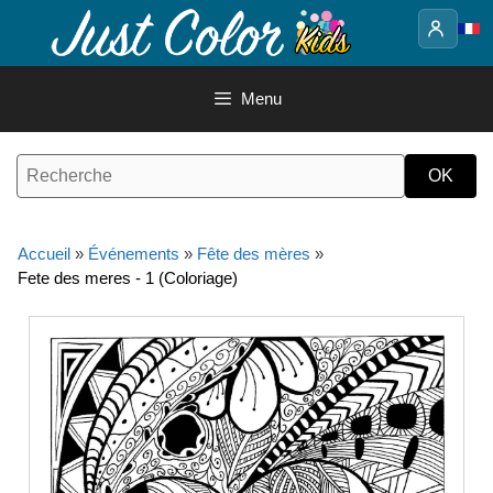
Aller
au
contenu
Menu
Accueil
»
Événements
»
Fête des mères
»
Fete des meres - 1 (Coloriage)