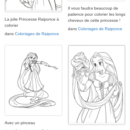
Il vous faudra beaucoup de
patience pour colorier les longs
La jolie Princesse Raiponce à
cheveux de cette princesse !
colorier
dans
Coloriages de Raiponce
dans
Coloriages de Raiponce
Avec un pinceau