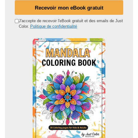
n
Recevoir mon eBook gratuit
a
d
J'accepte de recevoir l'eBook gratuit et des emails de Just
Color.
Politique de confidentialité
r
e
s
s
e
e
m
a
i
l