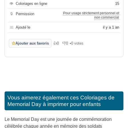
👁
Coloriages en ligne
15
Pour usage strictement personnel et
🔒
Permission
non commercial
📅
Ajouté le
il y a 1 an
☆
Ajouter aux favoris
👍
0
👎
0
•
0 votes
J'aime
Je n'aime pas
Vous aimerez également ces
Coloriages de
Memorial Day à imprimer pour enfants
Le Memorial Day est une journée de commémoration
célébrée chaque année en mémoire des soldats