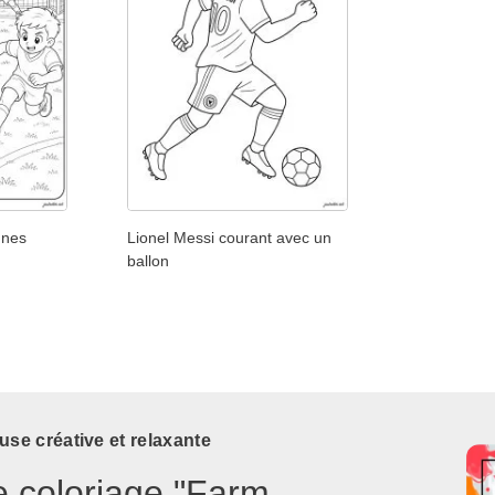
unes
Lionel Messi courant avec un
ballon
use créative et relaxante
e coloriage "Farm