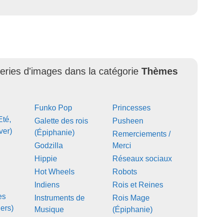
leries d'images dans la catégorie
Thèmes
Funko Pop
Princesses
Eté,
Galette des rois
Pusheen
ver)
(Épiphanie)
Remerciements /
Godzilla
Merci
Hippie
Réseaux sociaux
Hot Wheels
Robots
Indiens
Rois et Reines
es
Instruments de
Rois Mage
ers)
Musique
(Épiphanie)