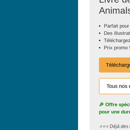
Animals
Parfait pour
Des illustra
Téléchargez
Prix promo 
Télécharg
Tous nos 
🎉 Offre spéc
pour une duré
⭐️⭐️⭐️ Déjà de