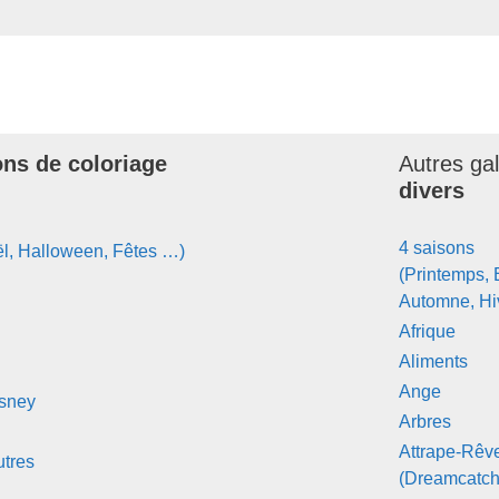
ons de coloriage
Autres ga
divers
4 saisons
l, Halloween, Fêtes …)
(Printemps, 
Automne, Hi
Afrique
Aliments
Ange
isney
Arbres
Attrape-Rêv
tres
(Dreamcatch