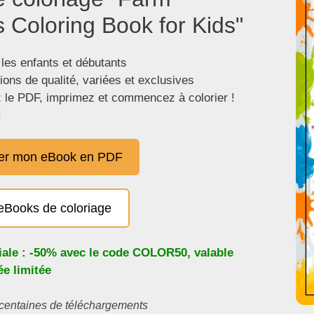
 Coloring Book for Kids"
 les enfants et débutants
tions de qualité, variées et exclusives
 le PDF, imprimez et commencez à colorier !
!
er mon eBook en PDF
eBooks de coloriage
iale : -50% avec le code
COLOR50
, valable
e limitée
s centaines de téléchargements