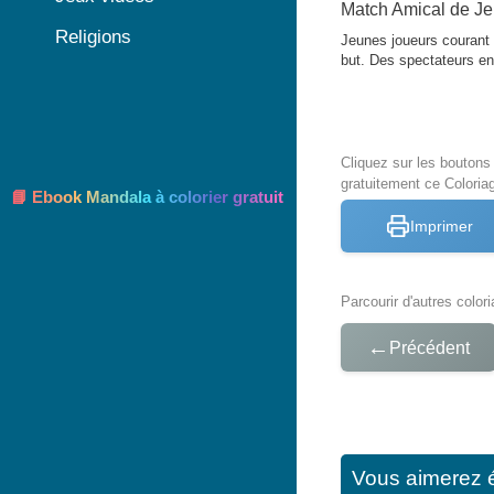
Match Amical de Je
Religions
Jeunes joueurs courant d
but. Des spectateurs en
Cliquez sur les bouton
gratuitement ce Coloria
📘 Ebook Mandala à colorier gratuit
Imprimer
Parcourir d'autres color
←
Précédent
Vous aimerez 