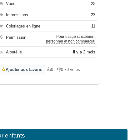
👁
Vues
23
👁
Impressions
23
👁
Coloriages en ligne
11
Pour usage strictement
🔒
Permission
personnel et non commercial
📅
Ajouté le
il y a 2 mois
☆
Ajouter aux favoris
👍
0
👎
0
•
0 votes
J'aime
Je n'aime pas
ur enfants