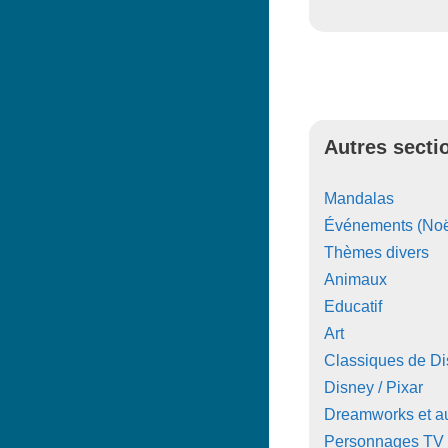
Autres secti
Mandalas
Événements (Noë
Thèmes divers
Animaux
Educatif
Art
Classiques de D
Disney / Pixar
Dreamworks et au
Personnages TV