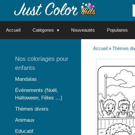
Aller
au
contenu
Accueil
Catégories
Nouveautés
Populaires
Accueil
»
Thèmes di
Nos coloriages pour
enfants
Mandalas
Événements (Noël,
Halloween, Fêtes …)
Thèmes divers
Animaux
Educatif