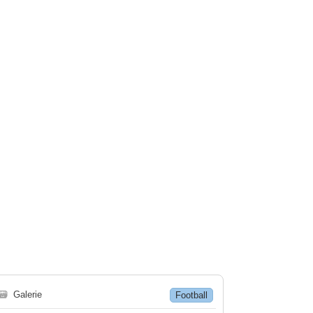
🗃
Galerie
Football