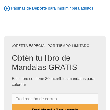
Páginas de
Deporte
para imprimir para adultos
¡OFERTA ESPECIAL POR TIEMPO LIMITADO!
Obtén tu libro de
Mandalas GRATIS
Este libro contiene 30 increíbles mandalas para
colorear
T
u
d
Recibir mi eBook gratis