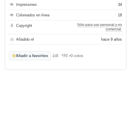
👁
Impresiones
34
👁
Coloreados en linea
18
Sólo para uso personal y no
🔒
Copyright
comercial.
📅
Añadido el
hace 9 años
☆
Añadir a favoritos
👍
0
👎
0
•
0 votos
Me gusta
No me gusta