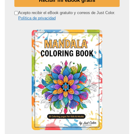
i
r
Acepto recibir el eBook gratuito y correos de Just Color.
Política de privacidad
e
c
c
i
ó
n
d
e
c
o
r
r
e
o