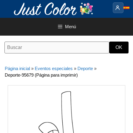
Saltar
al
contenido
Menú
Página inicial
»
Eventos especiales
»
Deporte
»
Deporte-95679 (Página para imprimir)