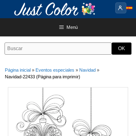
Saltar
al
contenido
Menú
Página inicial
»
Eventos especiales
»
Navidad
»
Navidad-22433 (Página para imprimir)