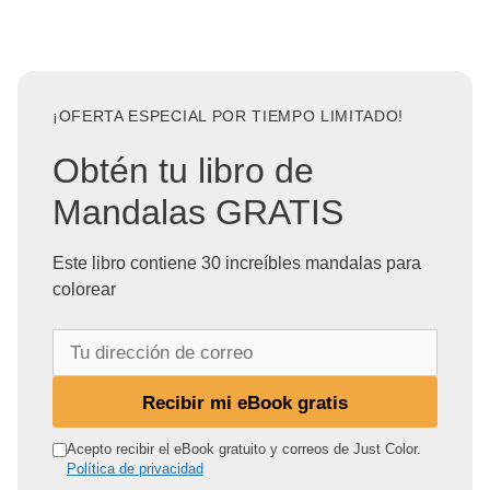
¡OFERTA ESPECIAL POR TIEMPO LIMITADO!
Obtén tu libro de
Mandalas GRATIS
Este libro contiene 30 increíbles mandalas para
colorear
T
u
d
Recibir mi eBook gratis
i
r
Acepto recibir el eBook gratuito y correos de Just Color.
Política de privacidad
e