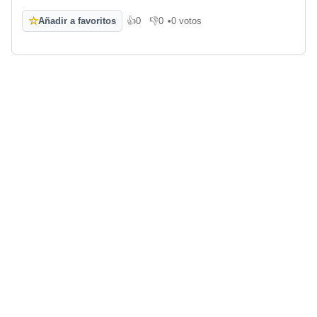
☆
Añadir a favoritos
👍
0
👎
0
•
0 votos
Me gusta
No me gusta