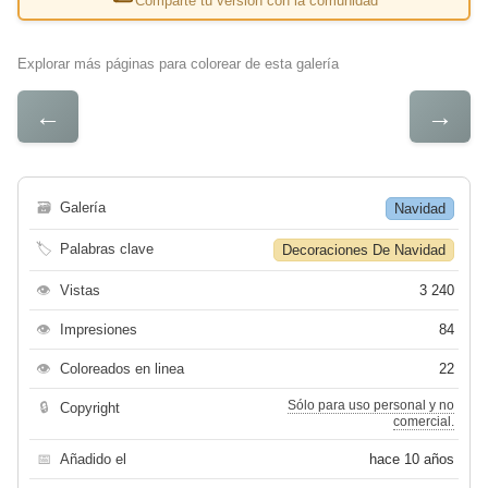
Comparte tu versión con la comunidad
Explorar más páginas para colorear de esta galería
←
→
🗃
Galería
Navidad
🏷
Palabras clave
Decoraciones De Navidad
👁
Vistas
3 240
👁
Impresiones
84
👁
Coloreados en linea
22
Sólo para uso personal y no
🔒
Copyright
comercial.
📅
Añadido el
hace 10 años