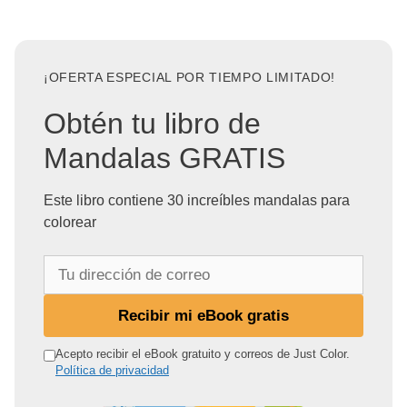
¡OFERTA ESPECIAL POR TIEMPO LIMITADO!
Obtén tu libro de
Mandalas GRATIS
Este libro contiene 30 increíbles mandalas para
colorear
T
u
d
Recibir mi eBook gratis
i
r
Acepto recibir el eBook gratuito y correos de Just Color.
Política de privacidad
e
c