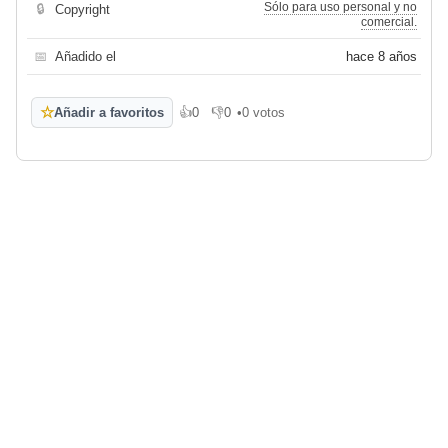
Sólo para uso personal y no
🔒
Copyright
comercial.
📅
Añadido el
hace 8 años
☆
Añadir a favoritos
👍
0
👎
0
•
0 votos
Me gusta
No me gusta