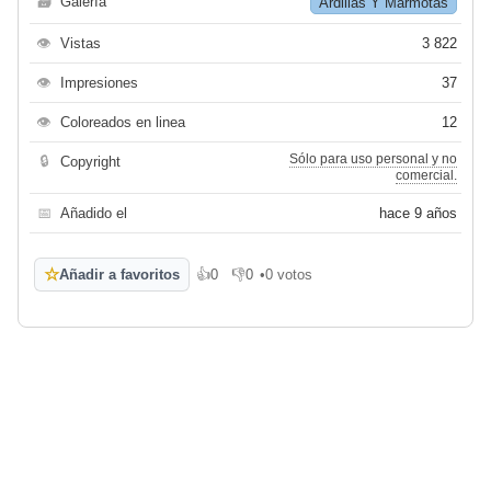
🗃
Galería
Ardillas Y Marmotas
👁
Vistas
3 822
👁
Impresiones
37
👁
Coloreados en linea
12
Sólo para uso personal y no
🔒
Copyright
comercial.
📅
Añadido el
hace 9 años
☆
Añadir a favoritos
👍
0
👎
0
•
0 votos
Me gusta
No me gusta