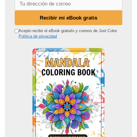
T
u
d
Recibir mi eBook gratis
i
r
Acepto recibir el eBook gratuito y correos de Just Color.
Política de privacidad
e
c
c
i
ó
n
d
e
c
o
r
r
e
o