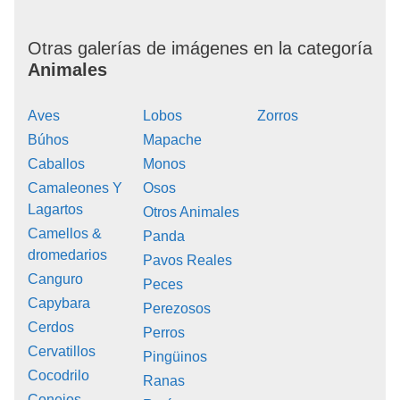
Otras galerías de imágenes en la categoría
Animales
Aves
Lobos
Zorros
Búhos
Mapache
Caballos
Monos
Camaleones Y
Osos
Lagartos
Otros Animales
Camellos &
Panda
dromedarios
Pavos Reales
Canguro
Peces
Capybara
Perezosos
Cerdos
Perros
Cervatillos
Pingüinos
Cocodrilo
Ranas
Conejos