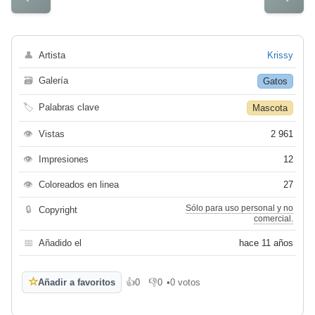
👤
Artista
Krissy
🗃
Galería
Gatos
🏷
Palabras clave
Mascota
👁
Vistas
2 961
👁
Impresiones
12
👁
Coloreados en linea
27
Sólo para uso personal y no
🔒
Copyright
comercial.
📅
Añadido el
hace 11 años
☆
Añadir a favoritos
👍
0
👎
0
•
0 votos
Me gusta
No me gusta