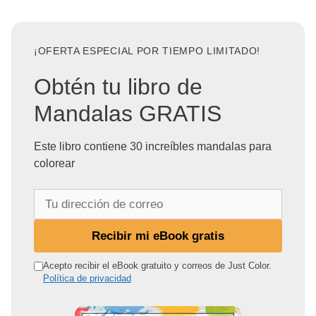
¡OFERTA ESPECIAL POR TIEMPO LIMITADO!
Obtén tu libro de
Mandalas GRATIS
Este libro contiene 30 increíbles mandalas para
colorear
T
u
d
Recibir mi eBook gratis
i
r
Acepto recibir el eBook gratuito y correos de Just Color.
Política de privacidad
e
c
c