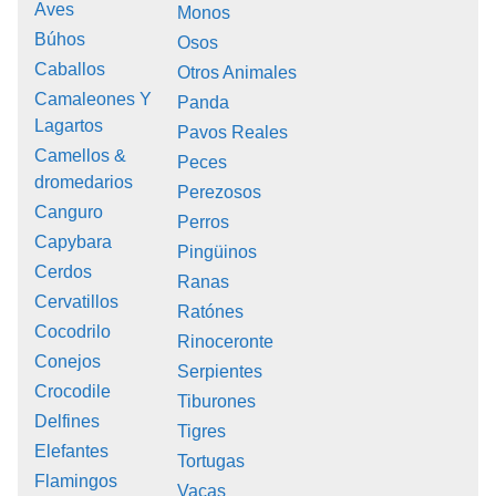
Aves
Monos
Búhos
Osos
Caballos
Otros Animales
Camaleones Y
Panda
Lagartos
Pavos Reales
Camellos &
Peces
dromedarios
Perezosos
Canguro
Perros
Capybara
Pingüinos
Cerdos
Ranas
Cervatillos
Ratónes
Cocodrilo
Rinoceronte
Conejos
Serpientes
Crocodile
Tiburones
Delfines
Tigres
Elefantes
Tortugas
Flamingos
Vacas