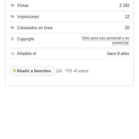
👁
Vistas
2 192
👁
Impresiones
12
👁
Coloreados en linea
20
Sólo para uso personal y no
🔒
Copyright
comercial.
📅
Añadido el
hace 9 años
☆
Añadir a favoritos
👍
0
👎
0
•
0 votos
Me gusta
No me gusta