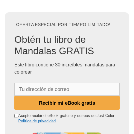
¡OFERTA ESPECIAL POR TIEMPO LIMITADO!
Obtén tu libro de
Mandalas GRATIS
Este libro contiene 30 increíbles mandalas para
colorear
T
u
d
Recibir mi eBook gratis
i
r
Acepto recibir el eBook gratuito y correos de Just Color.
Política de privacidad
e
c