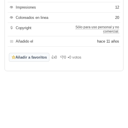
👁
Impresiones
12
👁
Coloreados en linea
20
Sólo para uso personal y no
🔒
Copyright
comercial.
📅
Añadido el
hace 11 años
☆
Añadir a favoritos
👍
0
👎
0
•
0 votos
Me gusta
No me gusta