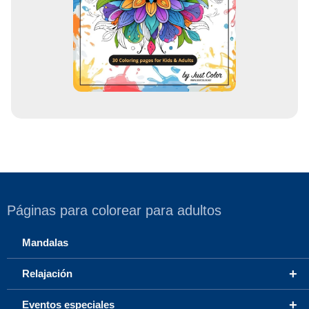
r
r
e
o
Páginas para colorear para adultos
Mandalas
+
Relajación
+
Eventos especiales