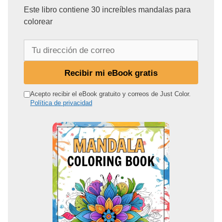
Este libro contiene 30 increíbles mandalas para
colorear
T
u
d
Recibir mi eBook gratis
i
r
Acepto recibir el eBook gratuito y correos de Just Color.
Política de privacidad
e
c
c
i
ó
n
d
e
c
o