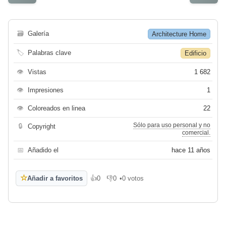
🗃
Galería
Architecture Home
🏷
Palabras clave
Edificio
👁
Vistas
1 682
👁
Impresiones
1
👁
Coloreados en linea
22
Sólo para uso personal y no
🔒
Copyright
comercial.
📅
Añadido el
hace 11 años
☆
Añadir a favoritos
👍
0
👎
0
•
0 votos
Me gusta
No me gusta