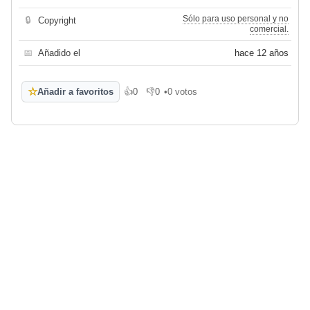
Sólo para uso personal y no
🔒
Copyright
comercial.
📅
Añadido el
hace 12 años
☆
Añadir a favoritos
👍
0
👎
0
•
0 votos
Me gusta
No me gusta