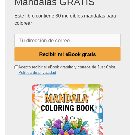
Mandalas GRATIS
Este libro contiene 30 increíbles mandalas para
colorear
T
u
d
Recibir mi eBook gratis
i
r
Acepto recibir el eBook gratuito y correos de Just Color.
Política de privacidad
e
c
c
i
ó
n
d
e
c