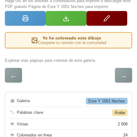
Haga clic en los botones a continuación para imprimir o descargar este
PDF gratuito Página de Este Y 1001 Noches para imprimir
Yo he coloreado este dibujo
Comparte tu versión con la comunidad
Explorar más páginas para colorear de esta galería
←
→
🗃
Galería
Este Y 1001 Noches
🏷
Palabras clave
Árabe
👁
Vistas
2 008
👁
Coloreados en linea
24