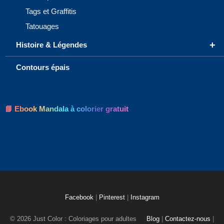
Tags et Graffitis
Tatouages
+
Histoire & Légendes
Contours épais
📘 Ebook Mandala à colorier gratuit
Facebook
|
Pinterest
|
Instagram
© 2026 Just Color : Coloriages pour adultes
Blog
|
Contactez-nous
|