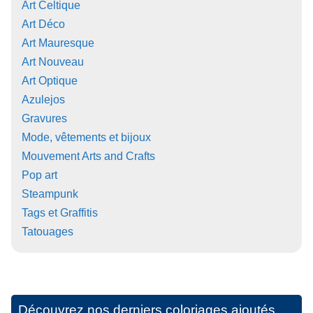
Art Celtique
Art Déco
Art Mauresque
Art Nouveau
Art Optique
Azulejos
Gravures
Mode, vêtements et bijoux
Mouvement Arts and Crafts
Pop art
Steampunk
Tags et Graffitis
Tatouages
Découvrez nos derniers coloriages ajoutés