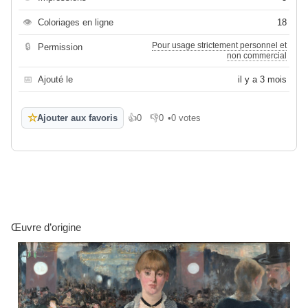
👁
Coloriages en ligne
18
Pour usage strictement personnel et
🔒
Permission
non commercial
📅
Ajouté le
il y a 3 mois
☆
Ajouter aux favoris
👍
0
👎
0
•
0 votes
J'aime
Je n'aime pas
Œuvre d’origine