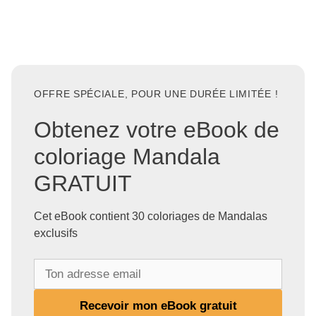
OFFRE SPÉCIALE, POUR UNE DURÉE LIMITÉE !
Obtenez votre eBook de
coloriage Mandala
GRATUIT
Cet eBook contient 30 coloriages de Mandalas
exclusifs
T
o
n
Recevoir mon eBook gratuit