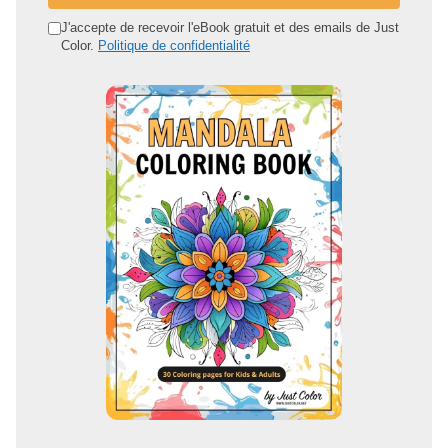
a
d
J'accepte de recevoir l'eBook gratuit et des emails de Just
Color.
Politique de confidentialité
r
e
s
s
e
e
m
a
i
l