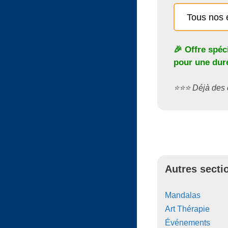
Tous nos 
🎉 Offre spéc
pour une duré
⭐️⭐️⭐️ Déjà de
Autres secti
Mandalas
Art Thérapie
Événements