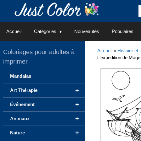
Aller
au
contenu
Accueil
Catégories
Nouveautés
Populaires
Accueil
»
Histoire et
Coloriages pour adultes à
L’expédition de Mage
imprimer
Mandalas
+
Art Thérapie
+
Événement
+
Animaux
+
Nature