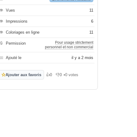
👁
Vues
11
👁
Impressions
6
👁
Coloriages en ligne
11
Pour usage strictement
🔒
Permission
personnel et non commercial
📅
Ajouté le
il y a 2 mois
☆
Ajouter aux favoris
👍
0
👎
0
•
0 votes
J'aime
Je n'aime pas