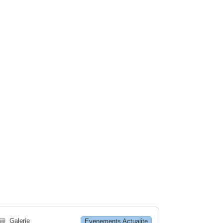
🗃
Galerie
Evenements Actualite