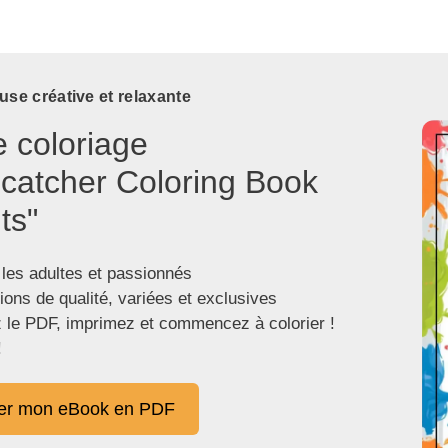
use créative et relaxante
e coloriage
catcher Coloring Book
ts"
 les adultes et passionnés
tions de qualité, variées et exclusives
 le PDF, imprimez et commencez à colorier !
!
er mon eBook en PDF