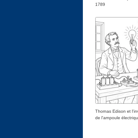
1789
Thomas Edison et l'in
de l'ampoule électriq