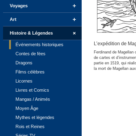
+
Voyages
+
Art
+
Histoire & Légendes
L’expédition de Ma
Événements historiques
Ferdinand de Magellan 
Contes de fées
de cartes et d’instrume
Dragons
partie en 1519, qui réa
la mort de Magellan aux
Films célèbres
Licornes
Livres et Comics
Mangas / Animés
Moyen Âge
Mythes et légendes
Rois et Reines
Séries TV