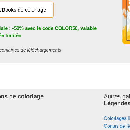
eBooks de coloriage
iale : -50% avec le code
COLOR50
, valable
e limitée
s centaines de téléchargements
ons de coloriage
Autres ga
Légende
Coloriages l
Contes de f