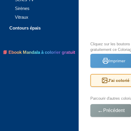
Sirènes
Vitraux
Contours épais
Cliquez sur les bouton
gratuitement ce Coloria
📘 Ebook Mandala à colorier gratuit
Imprimer
J'ai colorié
Parcourir d'autres color
←
Précédent