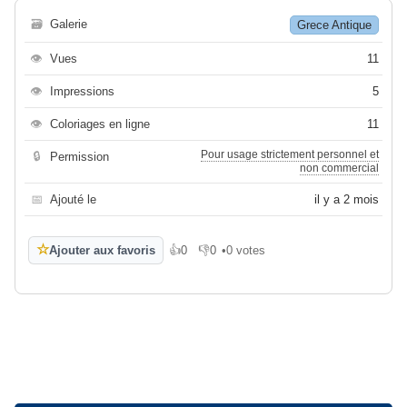
🗃
Galerie
Grece Antique
👁
Vues
11
👁
Impressions
5
👁
Coloriages en ligne
11
Pour usage strictement personnel et
🔒
Permission
non commercial
📅
Ajouté le
il y a 2 mois
☆
Ajouter aux favoris
👍
0
👎
0
•
0 votes
J'aime
Je n'aime pas