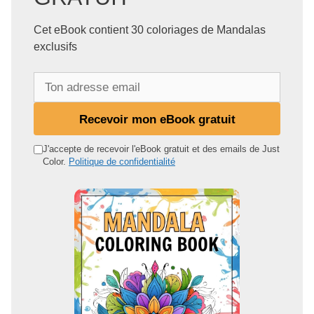
Cet eBook contient 30 coloriages de Mandalas
exclusifs
T
o
n
Recevoir mon eBook gratuit
a
d
J'accepte de recevoir l'eBook gratuit et des emails de Just
Color.
Politique de confidentialité
r
e
s
s
e
e
m
a
i