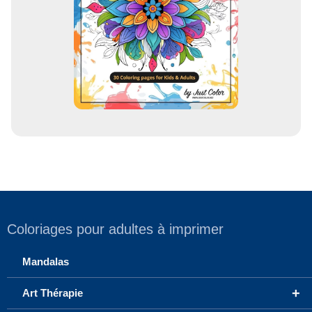
l
Coloriages pour adultes à imprimer
Mandalas
+
Art Thérapie