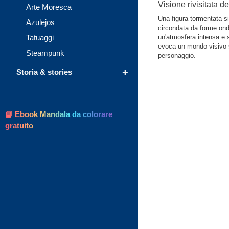
Visione rivisitata d
Arte Moresca
Una figura tormentata si
Azulejos
circondata da forme ondul
Tatuaggi
un'atmosfera intensa e 
evoca un mondo visivo s
Steampunk
personaggio.
+
Storia & stories
📘 Ebook Mandala da colorare
gratuito