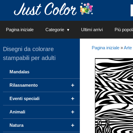
Vai
al
contenuto
Pagina iniziale
Categorie
Ultimi arrivi
Più popol
Pagina iniziale
»
Arte
Disegni da colorare
stampabili per adulti
Mandalas
+
Rilassamento
+
Eventi speciali
+
Animali
+
Natura