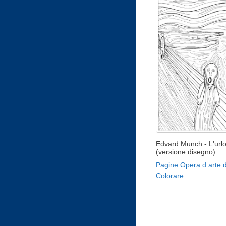
Edvard Munch - L'url
(versione disegno)
Pagine Opera d arte 
Colorare