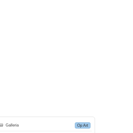
🗃
Galleria
Op Art