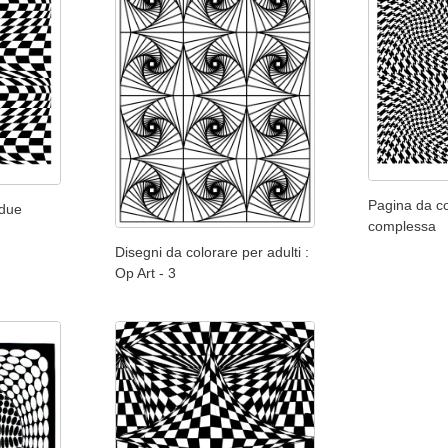
Pagina da co
 due
complessa
Disegni da colorare per adulti :
Op Art - 3