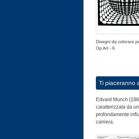
Disegni da colorare pe
Op Art - 6
Ti piaceranno 
Edvard Munch (1863-
caratterizzata da un
profondamente influe
carriera.