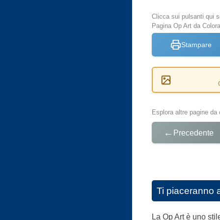
Clicca sui pulsanti qui
Pagina Op Art da Colora
Stampare
Esplora altre pagine da 
←
Precedente
Ti piaceranno 
La Op Art è uno stile 