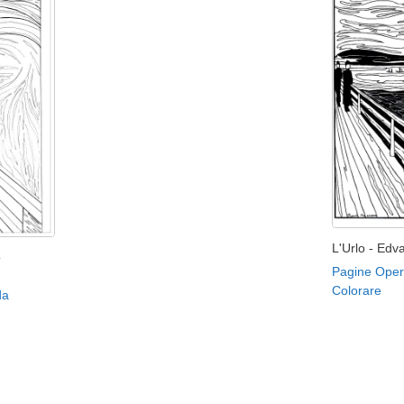
L'Urlo - Ed
o
Pagine Oper
Colorare
da