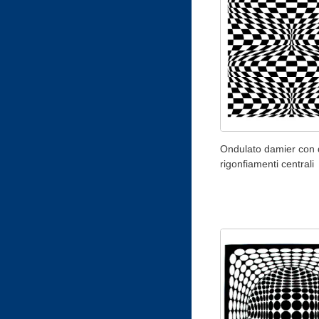
Ondulato damier con
rigonfiamenti centrali