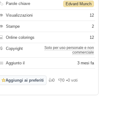
🏷
Parole chiave
Edvard Munch
👁
Visualizzazioni
12
👁
Stampe
2
💻
Online colorings
12
Solo per uso personale e non
🔒
Copyright
commerciale
📅
Aggiunto il
3 mesi fa
☆
Aggiungi ai preferiti
👍
0
👎
0
•
0 voti
Mi piace
Non mi piace