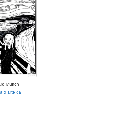
vard Munch
a d arte da