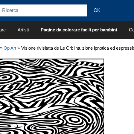
are
Artisti
Pagine da colorare facili per bambini
Co
»
Op Art
»
Visione rivisitata de Le Cri: Intuizione ipnotica ed espress