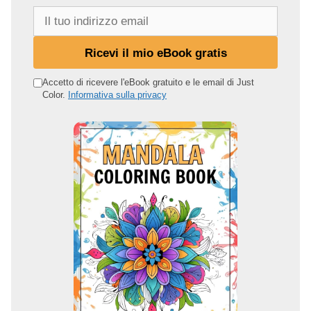
I
l
t
Ricevi il mio eBook gratis
u
o
Accetto di ricevere l'eBook gratuito e le email di Just
Color.
Informativa sulla privacy
i
n
d
i
r
i
z
z
o
e
m
a
i