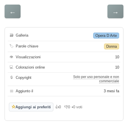
←
→
🗃
Galleria
Opera D Arte
🏷
Parole chiave
Donna
👁
Visualizzazioni
10
💻
Colorazioni online
10
Solo per uso personale e non
🔒
Copyright
commerciale
📅
Aggiunto il
3 mesi fa
☆
Aggiungi ai preferiti
👍
0
👎
0
•
0 voti
Mi piace
Non mi piace