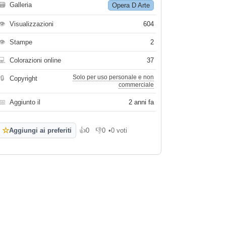
🗃
Galleria
Opera D Arte
👁
Visualizzazioni
604
👁
Stampe
2
💻
Colorazioni online
37
Solo per uso personale e non
🔒
Copyright
commerciale
📅
Aggiunto il
2 anni fa
☆
Aggiungi ai preferiti
👍
0
👎
0
•
0 voti
Mi piace
Non mi piace