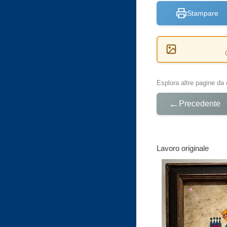
Stampare
Esplora altre pagine da 
←
Precedente
Lavoro originale