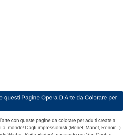
e questi
Pagine Opera D Arte da Colorare per
ll'arte con queste pagine da colorare per adulti create a
noti al mondo! Dagli impressionisti (Monet, Manet, Renoir...)
Andy Warhol, Keith Haring), passando per Van Gogh e