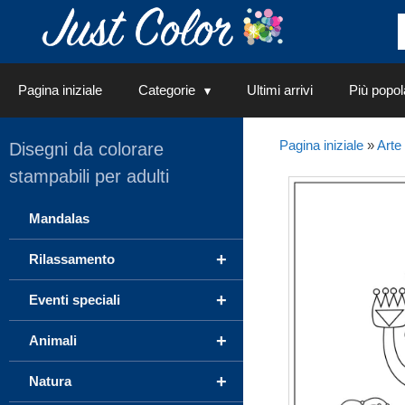
Vai
al
contenuto
Pagina iniziale
Categorie
Ultimi arrivi
Più popol
Pagina iniziale
»
Arte
Disegni da colorare
stampabili per adulti
Mandalas
+
Rilassamento
+
Eventi speciali
+
Animali
+
Natura