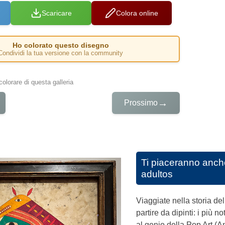
Scaricare
Colora online
Ho colorato questo disegno
Condividi la tua versione con la community
colorare di questa galleria
→
Prossimo
Ti piaceranno anch
adultos
Viaggiate nella storia de
partire da dipinti: i più 
al genio della Pop Art (