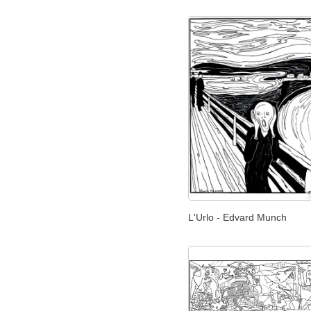
L'Urlo - Edvard Munch