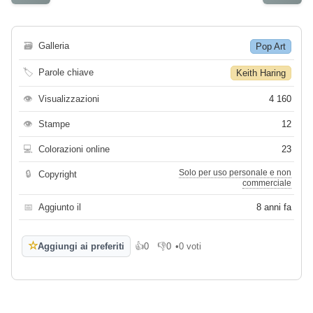
🗃
Galleria
Pop Art
🏷
Parole chiave
Keith Haring
👁
Visualizzazioni
4 160
👁
Stampe
12
💻
Colorazioni online
23
Solo per uso personale e non
🔒
Copyright
commerciale
📅
Aggiunto il
8 anni fa
☆
Aggiungi ai preferiti
👍
0
👎
0
•
0 voti
Mi piace
Non mi piace