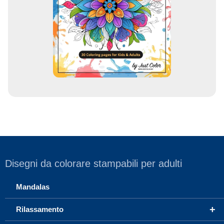
e
m
a
i
l
Disegni da colorare stampabili per adulti
Mandalas
+
Rilassamento