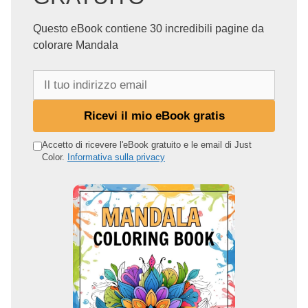
Questo eBook contiene 30 incredibili pagine da
colorare Mandala
I
l
t
Ricevi il mio eBook gratis
u
o
Accetto di ricevere l'eBook gratuito e le email di Just
Color.
Informativa sulla privacy
i
n
d
i
r
i
z
z
o